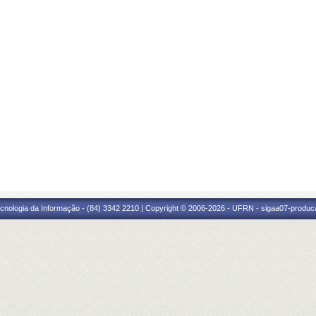
cnologia da Informação - (84) 3342 2210 | Copyright © 2006-2026 - UFRN - sigaa07-produca