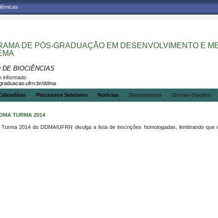
adêmicas
AMA DE PÓS-GRADUAÇÃO EM DESENVOLVIMENTO E MEI
EMA
 DE BIOCIÊNCIAS
 informado
sgraduacao.ufrn.br/ddma
Calendário
Processos Seletivos
Notícias
Documentos
Outras Opções
DMA TURMA 2014
 Turma 2014 do DDMA/UFRN divulga a lista de inscrições homologadas, lembrando que 