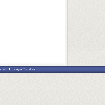
o.info.ufrn.br.sigaa07-producao