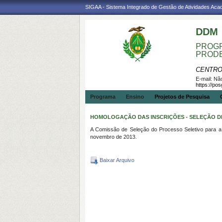
SIGAA - Sistema Integrado de Gestão de Atividades Ac
DDM
PROGR
PROD
CENTRO
E-mail:
Não
https://po
Programa
Ensino
Projetos de Pesquisa
HOMOLOGAÇÃO DAS INSCRIÇÕES - SELEÇÃO D
A Comissão de Seleção do Processo Seletivo para a
novembro de 2013.
Baixar Arquivo