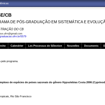
adêmicas
E/CB
AMA DE PÓS-GRADUAÇÃO EM SISTEMÁTICA E EVOLUÇ
STRAÇÃO DO CB
se.ufrn@gmail.com
sgraduacao.ufrn.br/5579
erche
Calendrier
Les Processus de Sélection
Nouvelles
Documents
D
pelo programa.
omplexo de espécies de peixes sazonais do gênero Hypsolebias Costa 2006 (Cyprinod
ropicais, Rio São Francisco