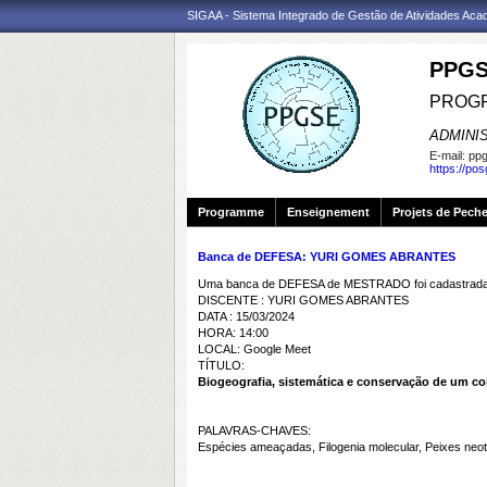
SIGAA - Sistema Integrado de Gestão de Atividades Ac
PPGS
PROGR
ADMINI
E-mail:
ppg
https://po
Programme
Enseignement
Projets de Pech
Banca de DEFESA: YURI GOMES ABRANTES
Uma banca de DEFESA de MESTRADO foi cadastrada 
DISCENTE : YURI GOMES ABRANTES
DATA : 15/03/2024
HORA: 14:00
LOCAL: Google Meet
TÍTULO:
Biogeografia, sistemática e conservação de um c
PALAVRAS-CHAVES:
Espécies ameaçadas, Filogenia molecular, Peixes neot