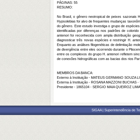
PÁGINAS: 55
RESUMO:
No Brasil, o gênero neotropical de peixes sazonais
Hypsolebias foi alvo de frequentes mudanças taxonômi
do gênero. Este estudo investiga o grupo de espécies
identificadas por diferenças nos padrões de colori
antenori foi reconhecida com ampla distribuição geog
diagnosticar três novas espécies e restringir H. ant
Enquanto as análises filogenéticas de delimitação mo
de divergência entre eles ocorrendo durante o Plioce
entre os complexos do grupo H. antenori refletem sin
de conexões hidrográficas com as bacias dos rios Par
MEMBROS DA BANCA:
Externo à Instituição - MATEUS GERMANO SOUZA L
Externa à Instituição - ROSANA MAZZONI BUCHAS -
Presidente - 1865104 - SERGIO MAIA QUEIROZ LIM
SIGAA | Superintendência de Te