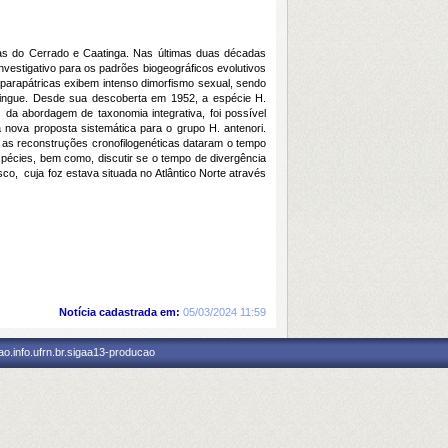
cas do Cerrado e Caatinga. Nas últimas duas décadas
vestigativo para os padrões biogeográficos evolutivos
 parapátricas exibem intenso dimorfismo sexual, sendo
stingue. Desde sua descoberta em 1952, a espécie H.
s da abordagem de taxonomia integrativa, foi possível
a nova proposta sistemática para o grupo H. antenori.
, as reconstruções cronofilogenéticas dataram o tempo
spécies, bem como, discutir se o tempo de divergência
o, cuja foz estava situada no Atlântico Norte através
Notícia cadastrada em:
05/03/2024 11:59
o.info.ufrn.br.sigaa13-producao