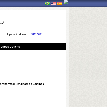
ÃO
Téléphone/Extension:
3342-2486-
'autres Options
ontiformes: Rivulidae) da Caatinga