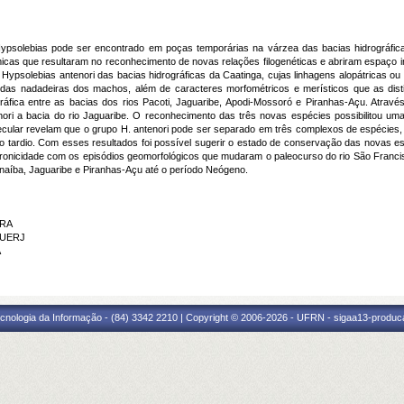
 Hypsolebias pode ser encontrado em poças temporárias na várzea das bacias hidrográfi
cas que resultaram no reconhecimento de novas relações filogenéticas e abriram espaço in
 Hypsolebias antenori das bacias hidrográficas da Caatinga, cujas linhagens alopátricas ou
do das nadadeiras dos machos, além de caracteres morfométricos e merísticos que as di
ráfica entre as bacias dos rios Pacoti, Jaguaribe, Apodi-Mossoró e Piranhas-Açu. Atravé
enori a bacia do rio Jaguaribe. O reconhecimento das três novas espécies possibilitou um
lecular revelam que o grupo H. antenori pode ser separado em três complexos de espécies
no tardio. Com esses resultados foi possível sugerir o estado de conservação das novas e
cronicidade com os episódios geomorfológicos que mudaram o paleocurso do rio São Francisc
naíba, Jaguaribe e Piranhas-Açu até o período Neógeno.
IRA
 UERJ
A
cnologia da Informação - (84) 3342 2210 | Copyright © 2006-2026 - UFRN - sigaa13-produca