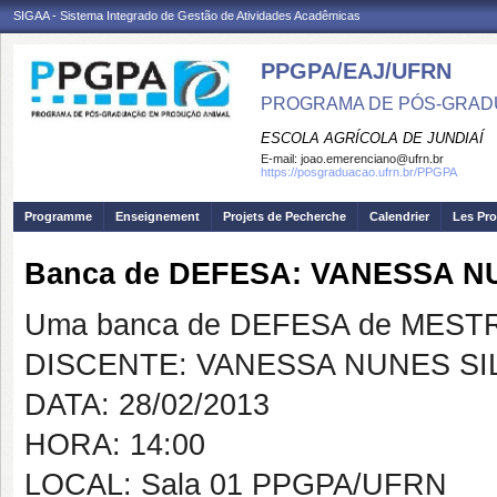
SIGAA - Sistema Integrado de Gestão de Atividades Acadêmicas
PPGPA/EAJ/UFRN
PROGRAMA DE PÓS-GRAD
ESCOLA AGRÍCOLA DE JUNDIAÍ
E-mail:
joao.emerenciano@ufrn.br
https://posgraduacao.ufrn.br/PPGPA
Programme
Enseignement
Projets de Pecherche
Calendrier
Les Pro
Banca de DEFESA: VANESSA N
Uma banca de DEFESA de MESTRAD
DISCENTE: VANESSA NUNES SI
DATA: 28/02/2013
HORA: 14:00
LOCAL: Sala 01 PPGPA/UFRN