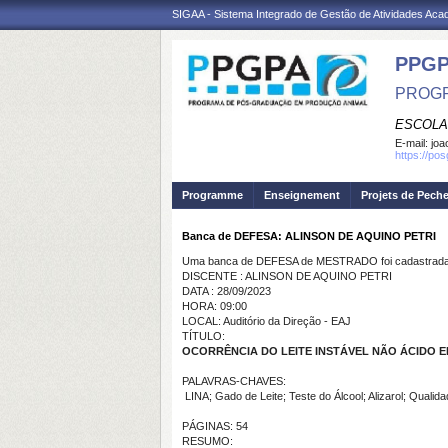
SIGAA - Sistema Integrado de Gestão de Atividades Ac
PPGP
PROGR
ESCOLA
E-mail:
joa
https://po
Programme
Enseignement
Projets de Pech
Banca de DEFESA: ALINSON DE AQUINO PETRI
Uma banca de DEFESA de MESTRADO foi cadastrada 
DISCENTE : ALINSON DE AQUINO PETRI
DATA : 28/09/2023
HORA: 09:00
LOCAL: Auditório da Direção - EAJ
TÍTULO:
OCORRÊNCIA DO LEITE INSTÁVEL NÃO ÁCIDO E
PALAVRAS-CHAVES:
LINA; Gado de Leite; Teste do Álcool; Alizarol; Qualida
PÁGINAS: 54
RESUMO: