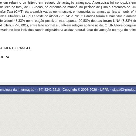
 um rebanho gir leiteiro
em estágio de lactação avançado
. A pesquisa foi conduzida 
de leite no total, de 13 vacas, na ordenha da manhã, no período de julho a setembro de 202
titis Test
(CMT) para excluir vacas com mastite, em seguida, as amostras ficaram sob refri
ez Titulável (AT), pH e teste do álcool
72°, 74° e 78°
. Os dados foram submetidos a anális
 do álcool 48,33% com reação positiva, mas apenas 20,83% dessas foram LINA (8,33% do 
AT diferiu (P<0,001), entre leite normal e LINA em relação ao leite ácido
. O LINA teve coagula
evada no leite individual sendo originário da
acidez natural, fase de lactação ou raça do an
NASCIMENTO RANGEL
S
 MOURA
cnologia da Informação - (84) 3342 2210 | Copyright © 2006-2026 - UFRN - sigaa03-produca