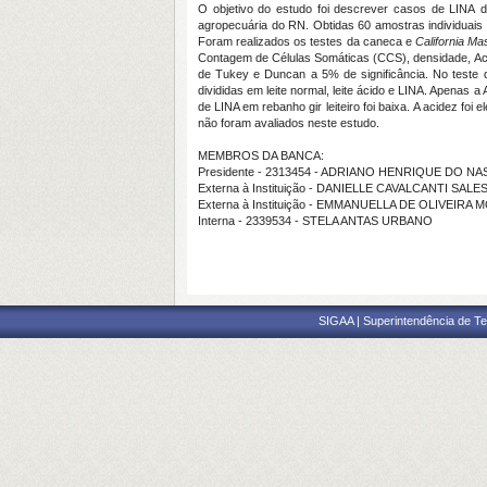
O
objetivo do estudo foi descrever
casos de
LINA
de
agropecuária do RN. Obtidas 60 amostras individuais 
Foram realizados os testes da caneca e
California Mas
Contagem de Células Somáticas (CCS), densidade, Acid
de Tukey e Duncan a 5% de significância. No teste
divididas em leite normal, leite ácido e LINA. Apenas a 
de LINA em rebanho gir leiteiro foi baixa
.
A acidez foi el
não foram avaliados neste estudo.
MEMBROS DA BANCA:
Presidente - 2313454 - ADRIANO HENRIQUE DO 
Externa à Instituição - DANIELLE CAVALCANTI SALE
Externa à Instituição - EMMANUELLA DE OLIVEIRA
Interna - 2339534 - STELA ANTAS URBANO
SIGAA | Superintendência de Te