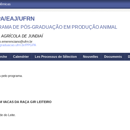
adêmicas
A/EAJ/UFRN
AMA DE PÓS-GRADUAÇÃO EM PRODUÇÃO ANIMAL
 AGRÍCOLA DE JUNDIAÍ
o.emerenciano@ufrn.br
sgraduacao.ufrn.br/PPGPA
erche
Calendrier
Les Processus de Sélection
Nouvelles
Documents
D
pelo programa.
M VACAS DA RAÇA GIR LEITEIRO
de do Leite.