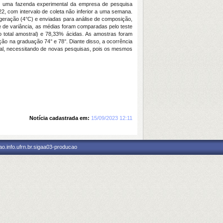
em uma fazenda experimental da empresa de pesquisa
2, com intervalo de coleta não inferior a uma semana.
geração (4°C) e enviadas para análise d
e
composição,
e de variância, as médias foram comparadas pelo teste
total amostral) e 78,33% ácidas. As amostras foram
ção na graduação 74° e 78°. Diante disso,
a ocorrência
imal, necessitando de novas pesquisas, pois os mesmos
Notícia cadastrada em:
15/09/2023 12:11
o.info.ufrn.br.sigaa03-producao