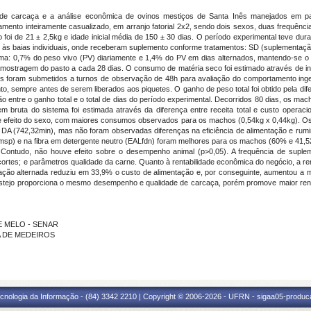
as de carcaça e a análise econômica de ovinos mestiços de Santa Inês manejados em p
amento inteiramente casualizado, em arranjo fatorial 2x2, sendo dois sexos, duas frequênc
dio foi de 21 ± 2,5kg e idade inicial média de 150 ± 30 dias. O período experimental teve d
 às baias individuais, onde receberam suplemento conforme tratamentos: SD (suplementaçã
orma: 0,7% do peso vivo (PV) diariamente e 1,4% do PV em dias alternados, mantendo-se
mostragem do pasto a cada 28 dias. O consumo de matéria seco foi estimado através de indica
ais foram submetidos a turnos de observação de 48h para avaliação do comportamento inge
to, sempre antes de serem liberados aos piquetes. O ganho de peso total foi obtido pela difer
ão entre o ganho total e o total de dias do período experimental. Decorridos 80 dias, os mac
 bruta do sistema foi estimada através da diferença entre receita total e custo operaci
e efeito do sexo, com maiores consumos observados para os machos (0,54kg x 0,44kg). O
A (742,32min), mas não foram observadas diferenças na eficiência de alimentação e rumin
msp) e na fibra em detergente neutro (EALfdn) foram melhores para os machos (60% e 41,
ontudo, não houve efeito sobre o desempenho animal (p>0,05). A frequência de supleme
rtes; e parâmetros qualidade da carne. Quanto à rentabilidade econômica do negócio, a re
tação alternada reduziu em 33,9% o custo de alimentação e, por conseguinte, aumentou a 
stejo proporciona o mesmo desempenho e qualidade de carcaça, porém promove maior ren
DE MELO - SENAR
HA DE MEDEIROS
cnologia da Informação - (84) 3342 2210 | Copyright © 2006-2026 - UFRN - sigaa05-produca