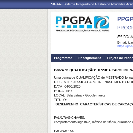
SIGAA - Sistema Integrado de Gestão de Atividades Ac
PPGP
PROGR
ESCOLA
E-mail:
joa
https://po
Programme
Enseignement
Projets de Pech
Banca de QUALIFICAÇÃO: JESSICA CAROLINE 
Uma banca de QUALIFICAÇÃO de MESTRADO foi cada
DISCENTE : JESSICA CAROLINE NASCIMENTO R
DATA : 04/06/2020
HORA: 14:00
LOCAL: Sala virtual - Google meets
TÍTULO:
DESEMPENHO, CARACTERÍSTICAS DE CARCAÇA
PALAVRAS-CHAVES:
comportamento ingestivo, dióxido de titânio, qualidade
PÁGINAS: 54