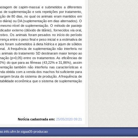
astagem de capim-massai e submetidos a diferentes
ias de suplementação e seis repetições por tratamento,
uração de 80 dias, no qual os animais eram mantidos em
o diária) ou DA (suplementação em dias alternados). O
 o mesmo nível de suplementação. O método de pastejo
dor externo (dióxido de titânio), fornecidos via oral,
stivo. Os animais foram pesados no início do período
ença entre o peso final e peso inicial e a estimativa de
hos foram submetidos à dieta hídrica e jejum de sólidos
onal. A frequência de suplementação não interferiu no
s animais do tratamento SD destinaram maior tempo ao
ação (p>0,05) entre os tratamentos. As eficiências de
52%) do que para as fêmeas (43,22% e 31,86%), assim
ntação também não interferiu nas características e
nda obtida com a venda dos machos foi suficiente para
margem bruta do sistema de produção. A frequência de
tabilidade econômica que o sistema de suplementação
Notícia cadastrada em:
25/05/2020 09:21
o.info.ufrn.br.sigaa05-producao