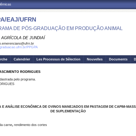
adêmicas
A/EAJ/UFRN
AMA DE PÓS-GRADUAÇÃO EM PRODUÇÃO ANIMAL
 AGRÍCOLA DE JUNDIAÍ
o.emerenciano@ufrn.br
sgraduacao.ufrn.br/PPGPA
erche
Calendrier
Les Processus de Sélection
Nouvelles
Documents
D
NASCIMENTO RODRIGUES
strada pelo programa.
ODRIGUES
 E ANÁLISE ECONÔMICA DE OVINOS MANEJADOS EM PASTAGEM DE CAPIM-MASSA
DE SUPLEMENTAÇÃO
 da carne
,
rendimento dos cortes