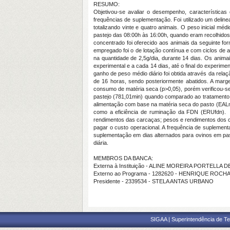
RESUMO:
Objetivou-se avaliar o desempenho, característic
frequências de suplementação. Foi utilizado um deline
totalizando vinte e quatro animais. O peso inicial mé
pastejo das 08:00h às 16:00h, quando eram recolhidos
concentrado foi oferecido aos animais da seguinte f
empregado foi o de lotação contínua e com ciclos de a
na quantidade de 2,5g/dia, durante 14 dias. Os anim
experimental e a cada 14 dias, até o final do experimen
ganho de peso médio diário foi obtida através da relaç
de 16 horas, sendo posteriormente abatidos. A margem
consumo de matéria seca (p>0,05), porém verificou-s
pastejo (781,01min) quando comparado ao tratamento D
alimentação com base na matéria seca do pasto (EAL
como a eficiência de ruminação da FDN (ERUfdn). C
rendimentos das carcaças; pesos e rendimentos dos co
pagar o custo operacional. A frequência de suplemen
suplementação em dias alternados para ovinos em pa
diária.
MEMBROS DA BANCA:
Externa à Instituição - ALINE MOREIRA PORTELLA 
Externo ao Programa - 1282620 - HENRIQUE ROC
Presidente - 2339534 - STELA ANTAS URBANO
SIGAA | Superintendência de Te