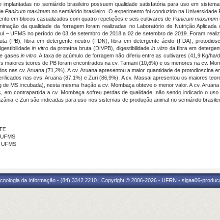
um
implantadas no semiárido brasileiro possuem qualidade satisfatória para uso em sistemas
 de
Panicum maximum
no semiárido brasileiro. O experimento foi conduzido na Universidad
mento em blocos casualizados com quatro repetições e seis cultivares de
Panicum maximum
erminação da qualidade da forragem foram realizadas no Laboratório de Nutrição Aplicada
l – UFMS no período de 03 de setembro de 2018 a 02 de setembro de 2019. Foram realiza
ta (PB), fibra em detergente neutro (FDN), fibra em detergente ácido (FDA), protodiosci
gestibilidade
in vitro
da proteína bruta (DIVPB), digestibilidade
in vitro
da fibra em detergen
de gases
in vitro
. A taxa de acúmulo de forragem não diferiu entre as cultivares (41,9 Kg/h
Os maiores teores de PB foram encontrados na cv. Tamani (10,6%) e os menores na cv. Mo
os nas cv. Aruana (71,2%). A cv. Aruana apresentou a maior quantidade de protodioscina ent
ificados nas cvs. Aruana (87,1%) e Zuri (86,9%). A cv. Massai apresentou os maiores teo
g de MS incubada), nesta mesma fração a cv. Mombaça obteve o menor valor. A cv. Aruana
s, em contrapartida a cv. Mombaça sofreu perdas de qualidade, não sendo indicado o uso
Tanzânia e Zuri são indicadas para uso nos sistemas de produção animal no semiárido brasil
NTE
- UFMS
 - UFMS
cnologia da Informação - (84) 3342 2210 | Copyright © 2006-2026 - UFRN - sigaa06-produca