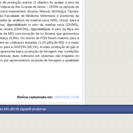
 de produção animal. O objetivo foi avaliar a taxa de
e Federal do Rio Grande do Norte – UFRN no período de
como tratamentos: Aruana, Massai, Mombaça, Tamani,
 da Faculdade de Medicina Veterinária e Zootecnia da
das as análises da matéria seca (MS), cinzas para a
na, digestibilidade
in vitro
da matéria seca (DIVMS),
te neutro (DIVFDN), digestibilidade
in vitro
da fibra em
a/dia de MS) com exceção da cv. Aruana que apresentou
mbaça (6,9%). Os teores de FDN foram maiores para a
re as cultivares testadas (1,03 g/Kg de MS) e a maior
res para a DIVFDN (68,1%). A maior produção de gás
in
 apresenta baixa produção de forragem nas condições
 dessas duas cultivares em sistemas não irrigados no
eiro por apresentarem acúmulo de forragem e qualidade
Notícia cadastrada em:
10/02/2020 13:06
o.info.ufrn.br.sigaa06-producao