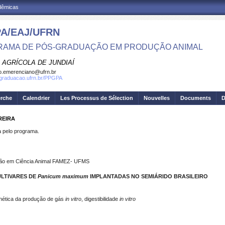
adêmicas
A/EAJ/UFRN
AMA DE PÓS-GRADUAÇÃO EM PRODUÇÃO ANIMAL
 AGRÍCOLA DE JUNDIAÍ
o.emerenciano@ufrn.br
sgraduacao.ufrn.br/PPGPA
erche
Calendrier
Les Processus de Sélection
Nouvelles
Documents
D
REIRA
pelo programa.
ção em Ciência Animal FAMEZ- UFMS
LTIVARES DE
Panicum maximum
IMPLANTADAS NO SEMIÁRIDO BRASILEIRO
inética da produção de gás
in vitro
, digestibilidade
in vitro