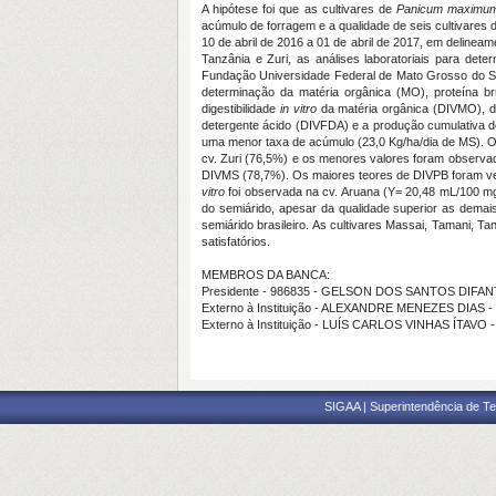
A hipótese foi que as cultivares de
Panicum maxim
acúmulo de forragem e a qualidade de seis cultivares
10 de abril de 2016 a 01 de abril de 2017, em delinea
Tanzânia e Zuri, as análises laboratoriais para det
Fundação Universidade Federal de Mato Grosso do Su
determinação da matéria orgânica (MO), proteína bru
digestibilidade
in vitro
da matéria orgânica (DIVMO), di
detergente ácido (DIVFDA) e a produção cumulativa 
uma menor taxa de acúmulo (23,0 Kg/ha/dia de MS). 
cv. Zuri (76,5%) e os menores valores foram observad
DIVMS (78,7%). Os maiores teores de DIVPB foram ver
vitro
foi observada na cv. Aruana (Y= 20,48 mL/100 m
do semiárido, apesar da qualidade superior as demai
semiárido brasileiro. As cultivares Massai, Tamani, 
satisfatórios.
MEMBROS DA BANCA:
Presidente - 986835 - GELSON DOS SANTOS DIFA
Externo à Instituição - ALEXANDRE MENEZES DIAS 
Externo à Instituição - LUÍS CARLOS VINHAS ÍTAVO
SIGAA | Superintendência de Te