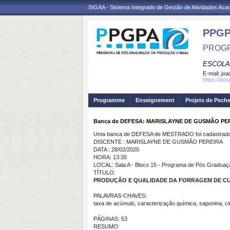
SIGAA - Sistema Integrado de Gestão de Atividades Ac
PPGP
PROGR
ESCOLA
E-mail:
joa
https://po
Programme
Enseignement
Projets de Pech
Banca de DEFESA: MARISLAYNE DE GUSMÃO PE
Uma banca de DEFESA de MESTRADO foi cadastrada 
DISCENTE : MARISLAYNE DE GUSMÃO PEREIRA
DATA : 28/02/2020
HORA: 13:30
LOCAL: Sala A - Bloco 15 - Programa de Pós Gradua
TÍTULO:
PRODUÇÃO E
QUALIDADE DA FORRAGEM DE CU
PALAVRAS-CHAVES:
taxa de acúmulo,
caracterização química, saponina, c
PÁGINAS: 53
RESUMO: