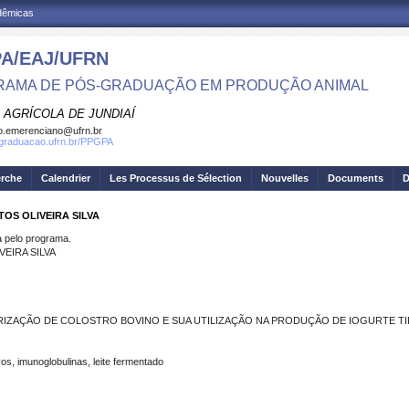
adêmicas
A/EAJ/UFRN
AMA DE PÓS-GRADUAÇÃO EM PRODUÇÃO ANIMAL
 AGRÍCOLA DE JUNDIAÍ
o.emerenciano@ufrn.br
sgraduacao.ufrn.br/PPGPA
erche
Calendrier
Les Processus de Sélection
Nouvelles
Documents
D
OS OLIVEIRA SILVA
pelo programa.
EIRA SILVA
IZAÇÃO DE COLOSTRO BOVINO E SUA UTILIZAÇÃO NA PRODUÇÃO DE IOGURTE T
vos, imunoglobulinas, leite fermentado