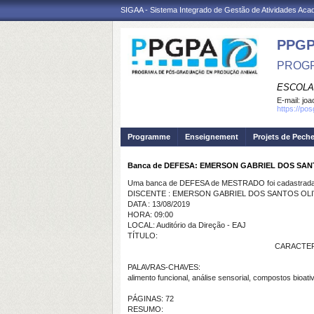
SIGAA - Sistema Integrado de Gestão de Atividades Ac
PPGP
PROGR
ESCOLA
E-mail:
joa
https://po
Programme
Enseignement
Projets de Pech
Banca de DEFESA: EMERSON GABRIEL DOS SANT
Uma banca de DEFESA de MESTRADO foi cadastrada 
DISCENTE : EMERSON GABRIEL DOS SANTOS OLIV
DATA : 13/08/2019
HORA: 09:00
LOCAL: Auditório da Direção - EAJ
TÍTULO:
CARACTER
PALAVRAS-CHAVES:
alimento funcional, análise sensorial, compostos bioati
PÁGINAS: 72
RESUMO: