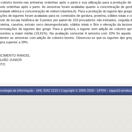
 colostro bovino nas primeiras ordenhas após o parto e sua utilização para a produção de
seis ordenhas após o parto. As amostras foram avaliadas quanto a concentração de gord
utividade elétrica e concentração de retinol (vitamina A). Para a produção do iogurte tipo gre
es de iogurtes foram avaliadas para os conteúdos de gordura, proteína, sólidos totais e ci
 teste de escala hedônica de 9 pontos por painel de 103 provadores não treinados, seguida
teína, caseína, extrato seco desengordurado, sólidos totais e Brix e elevação da lact
formulações de iogurtes tipo grego. Para a gordura, o iogurte sem adição de colostro ap
sentou a maior média (19,61%). Na avaliação sensorial. A amostra com 20% foi aquela 
, dentre as amostras com adição de colostro bovino. Observou-se que os iogurtes tipo gre
pra superior a 39%.
NASCIMENTO RANGEL
GALVÃO JUNIOR
INTO
cnologia da Informação - (84) 3342 2210 | Copyright © 2006-2026 - UFRN - sigaa10-produca