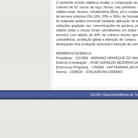
O presente estudo objetivou avaliar a composição do
colostro de 62 vacas da raça Jersey, nas primeiras 
sólidos totais, lactose, refratômetria (Brix), pH e cond
de terceira ordenha (0%,10%, 20% e 30%). As formulaçõ
foi realizada análise sensorial mediante aplicação do
reduções graduais nas concentrações de gordura, pro
sólidos totais e cinzas foram semelhantes em todas 
amostra com adição de 30% de colostro bovino apre
consistência, aceitação global e intenção de compra
alcançaram boa aceitação sensorial e intenção de com
MEMBROS DA BANCA:
Presidente - 2313454 - ADRIANO HENRIQUE DO 
Externo à Instituição - JOSE GERALDO BEZERRA 
Externa ao Programa - 1760065 - KATYA ANAYA JAC
Interna - 2339534 - STELA ANTAS URBANO
SIGAA | Superintendência de Te