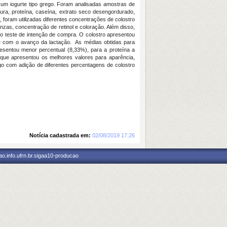
 um iogurte tipo grego. Foram analisadas amostras de
ura, proteína, caseína, extrato seco desengordurado,
go, foram utilizadas diferentes concentrações de colostro
nzas, concentração de retinol e coloração. Além disso,
 do teste de intenção de compra. O colostro apresentou
ose com o avanço da lactação. As médias obtidas para
resentou menor percentual (8,33%), para a proteína a
que apresentou os melhores valores para aparência,
go com adição de diferentes percentagens de colostro
Notícia cadastrada em:
02/08/2019 17:26
o.info.ufrn.br.sigaa10-producao