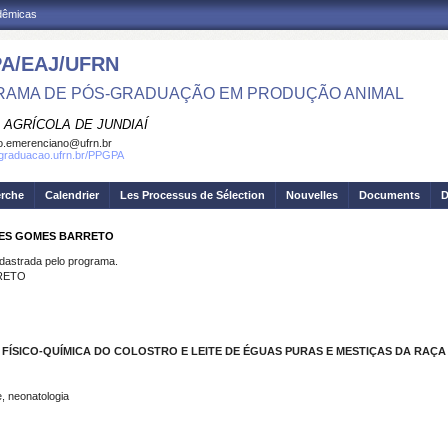
adêmicas
A/EAJ/UFRN
AMA DE PÓS-GRADUAÇÃO EM PRODUÇÃO ANIMAL
 AGRÍCOLA DE JUNDIAÍ
o.emerenciano@ufrn.br
sgraduacao.ufrn.br/PPGPA
erche
Calendrier
Les Processus de Sélection
Nouvelles
Documents
D
PES GOMES BARRETO
strada pelo programa.
RETO
FÍSICO-QUÍMICA DO COLOSTRO E LEITE DE ÉGUAS PURAS E MESTIÇAS DA RAÇA
e, neonatologia