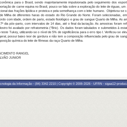
econômica para o Brasil, sendo majoritariamente impulsionada pelo seguimento dos esport
ortação de carne equina no Brasil, pouco se fala sobre a exploração do leite de éguas, um a
ional das frações lipídica e proteica e pela semelhança com o leite humano. Objetivou-se c
de Milha de diferentes haras do estado do Rio Grande do Norte. Foram selecionadas, em
do com idade, ordem de parto, estado fisiológico e grau de sangue Quarto de Milha. As am
o 7º dia pós-parto, com intervalos de 14 dias, até o final da lactação. As amostras foram 
tro foi avaliado por refratometria (°Brix). Os dados foram tabulados e submetidos à estatís
te Tukey, utilizando-se o nível de 5% de significância para o erro tipo I. Verificou-se ele
 geral, possui baixo teor de gordura e não tem a composição influenciada pelo grau de san
posição química do leite de fêmeas da raça Quarto de Milha.
NASCIMENTO RANGEL
GALVÃO JUNIOR
cnologia da Informação - (84) 3342 2210 | Copyright © 2006-2026 - UFRN - sigaa12-produca