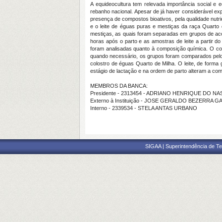
A equideocultura tem relevada importância social e 
rebanho nacional. Apesar de já haver considerável exp
presença de compostos bioativos, pela qualidade nutric
e o leite de éguas puras e mestiças da raça Quarto 
mestiças, as quais foram separadas em grupos de acor
horas após o parto e as amostras de leite a partir d
foram analisadas quanto à composição química. O colos
quando necessário, os grupos foram comparados pelo tes
colostro de éguas Quarto de Milha. O leite, de forma
estágio de lactação e na ordem de parto alteram a com
MEMBROS DA BANCA:
Presidente - 2313454 - ADRIANO HENRIQUE DO 
Externo à Instituição - JOSE GERALDO BEZERRA 
Interno - 2339534 - STELA ANTAS URBANO
SIGAA | Superintendência de Te