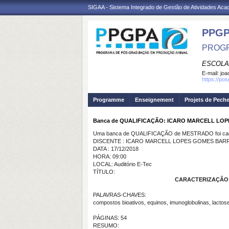
SIGAA - Sistema Integrado de Gestão de Atividades Ac
PPGP
PROGR
ESCOLA
E-mail:
joa
https://po
Programme
Enseignement
Projets de Pech
Banca de QUALIFICAÇÃO: ICARO MARCELL LO
Uma banca de QUALIFICAÇÃO de MESTRADO foi cada
DISCENTE : ICARO MARCELL LOPES GOMES BAR
DATA : 17/12/2018
HORA: 09:00
LOCAL: Auditório E-Tec
TÍTULO:
CARACTERIZAÇÃO 
PALAVRAS-CHAVES:
compostos bioativos, equinos, imunoglobulinas, lactos
PÁGINAS: 54
RESUMO: