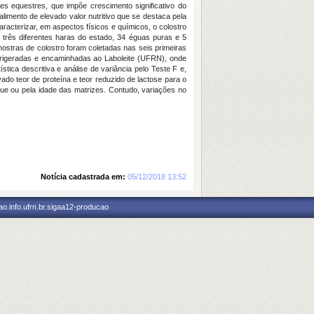
es equestres, que impõe crescimento significativo do
limento de elevado valor nutritivo que se destaca pela
aracterizar, em aspectos físicos e químicos, o colostro
 três diferentes haras do estado, 34 éguas puras e 5
ostras de colostro foram coletadas nas seis primeiras
refrigeradas e encaminhadas ao Laboleite (UFRN), onde
tica descritiva e análise de variância pelo Teste F e,
vado teor de proteína e teor reduzido de lactose para o
gue ou pela idade das matrizes. Contudo, variações no
Notícia cadastrada em:
05/12/2018 13:52
o.info.ufrn.br.sigaa12-producao