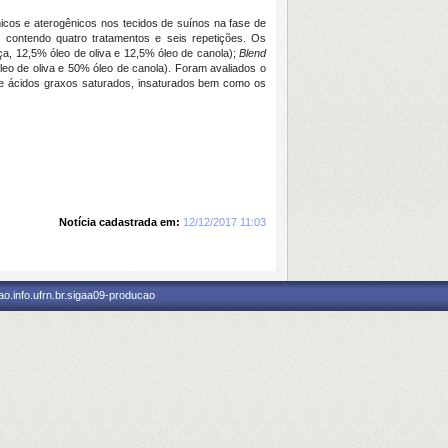
ênicos e aterogênicos nos tecidos de suínos na fase de
 contendo quatro tratamentos e seis repetições. Os
ça, 12,5% óleo de oliva e 12,5% óleo de canola);
Blend
leo de oliva e 50% óleo de canola). Foram avaliados o
il de ácidos graxos saturados, insaturados bem como os
Notícia cadastrada em:
12/12/2017 11:03
o.info.ufrn.br.sigaa09-producao