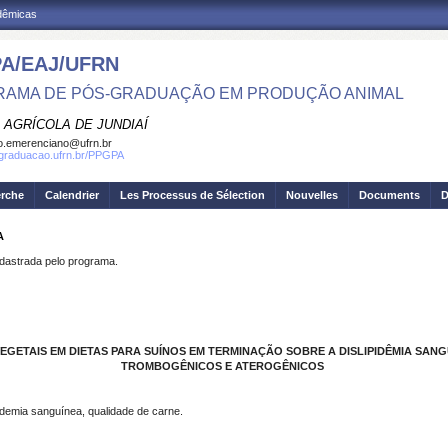
adêmicas
A/EAJ/UFRN
AMA DE PÓS-GRADUAÇÃO EM PRODUÇÃO ANIMAL
 AGRÍCOLA DE JUNDIAÍ
o.emerenciano@ufrn.br
sgraduacao.ufrn.br/PPGPA
erche
Calendrier
Les Processus de Sélection
Nouvelles
Documents
D
A
strada pelo programa.
EGETAIS EM DIETAS PARA SUÍNOS EM TERMINAÇÃO SOBRE A DISLIPIDÊMIA SANGU
TROMBOGÊNICOS E ATEROGÊNICOS
pidemia sanguínea, qualidade de carne.