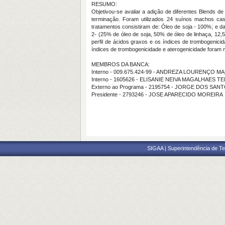
RESUMO:
Objetivou-se avaliar a adição de diferentes Blends de
terminação. Foram utilizados 24 suínos machos cas
tratamentos consistiram de: Óleo de soja - 100%; e 
2- (25% de óleo de soja, 50% de óleo de linhaça, 12,
perfil de ácidos graxos e os índices de trombogenicid
índices de trombogenicidade e aterogenicidade foram 
MEMBROS DA BANCA:
Interno - 009.675.424-99 - ANDREZA LOURENÇO M
Interno - 1605626 - ELISANIE NEIVA MAGALHAES TE
Externo ao Programa - 2195754 - JORGE DOS SA
Presidente - 2793246 - JOSE APARECIDO MOREIRA
SIGAA | Superintendência de Te