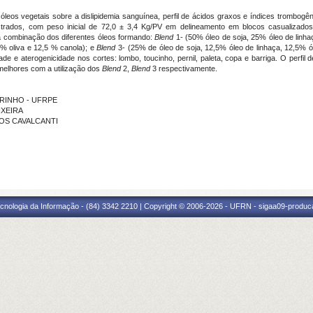
 óleos vegetais sobre a dislipidemia sanguínea, perfil de ácidos graxos e índices trombog
trados, com peso inicial de 72,0 ± 3,4 Kg/PV em delineamento em blocos casualizados
da combinação dos diferentes óleos formando:
Blend
1- (50% óleo de soja, 25% óleo de linha
5% oliva e 12,5 % canola); e
Blend
3- (25% de óleo de soja, 12,5% óleo de linhaça, 12,5% ó
ade e aterogenicidade nos cortes: lombo, toucinho, pernil, paleta, copa e barriga. O perf
melhores com a utilização dos
Blend
2,
Blend
3 respectivamente.
ARINHO - UFRPE
IXEIRA
NTOS CAVALCANTI
cnologia da Informação - (84) 3342 2210 | Copyright © 2006-2026 - UFRN - sigaa09-produca