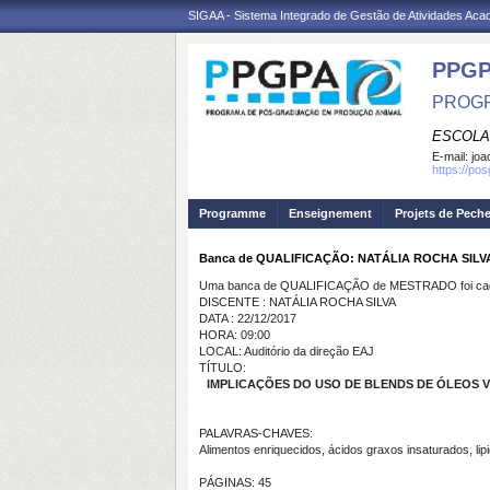
SIGAA - Sistema Integrado de Gestão de Atividades Ac
PPGP
PROGR
ESCOLA
E-mail:
joa
https://po
Programme
Enseignement
Projets de Pech
Banca de QUALIFICAÇÃO: NATÁLIA ROCHA SILV
Uma banca de QUALIFICAÇÃO de MESTRADO foi cada
DISCENTE : NATÁLIA ROCHA SILVA
DATA : 22/12/2017
HORA: 09:00
LOCAL: Auditório da direção EAJ
TÍTULO:
IMPLICAÇÕES DO USO DE BLENDS DE ÓLEOS V
PALAVRAS-CHAVES:
Alimentos enriquecidos, ácidos graxos insaturados, li
PÁGINAS: 45