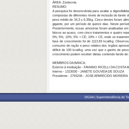
ÁREA: Zootecnia
RESUMO:
A pesquisa foi desenvolvida para avaliar a digestibi
compostas de diferentes níveis de inclusão do farelo
peso médio de 34,3 ± 6,35kg. Cinco destes foram alim
gigante, por um período de quinze dias. Neste perío
Posteriormente, essas amostras foram analisadas em 
blocos ao acaso, com cinco tratamentos e quatro repet
0%; 5%; 10%; 5% + CE; 10% + CE, onde os tratamentos 
fase de crescimento foi de 1113,83 kcal/kg. Observo
consumo de ração e peso relativo dos órgãos apresen
déficit de 100 kcal/kg, uma vez que o ganho de peso 
crescimento podem receber dietas contendo farelo de
MEMBROS DA BANCA:
Externo à Instituição - FAVIANO RICELLI DA COSTA
Interno - 1323030 - JANETE GOUVEIA DE SOUZA
Presidente - 2793246 - JOSE APARECIDO MOREIRA
SIGAA | Superintendência de Te