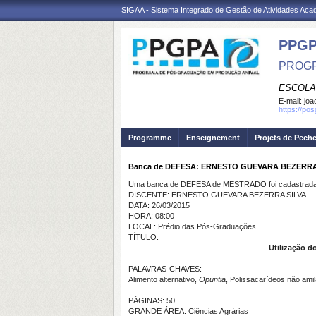
SIGAA - Sistema Integrado de Gestão de Atividades Ac
PPGP
PROGR
ESCOLA
E-mail:
joa
https://po
Programme
Enseignement
Projets de Pech
Banca de DEFESA: ERNESTO GUEVARA BEZERRA
Uma banca de DEFESA de MESTRADO foi cadastrada 
DISCENTE: ERNESTO GUEVARA BEZERRA SILVA
DATA: 26/03/2015
HORA: 08:00
LOCAL: Prédio das Pós-Graduações
TÍTULO:
Utilização d
PALAVRAS-CHAVES:
Alimento alternativo,
Opuntia
, Polissacarídeos não ami
PÁGINAS: 50
GRANDE ÁREA: Ciências Agrárias