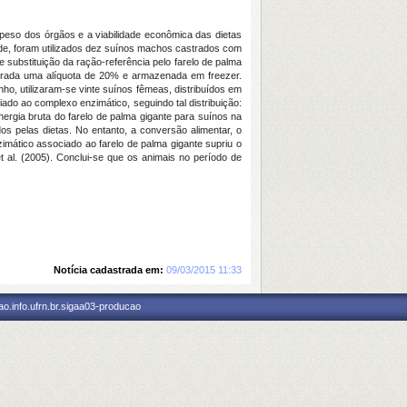
 peso dos órgãos e a viabilidade econômica das dietas
ade, foram utilizados dez suínos machos castrados com
substituição da ração-referência pelo farelo de palma
etirada uma alíquota de 20% e armazenada em freezer.
, utilizaram-se vinte suínos fêmeas, distribuídos em
ado ao complexo enzimático, seguindo tal distribuição:
ergia bruta do farelo de palma gigante para suínos na
s pelas dietas. No entanto, a conversão alimentar, o
mático associado ao farelo de palma gigante supriu o
t al. (2005). Conclui-se que os animais no período de
Notícia cadastrada em:
09/03/2015 11:33
o.info.ufrn.br.sigaa03-producao