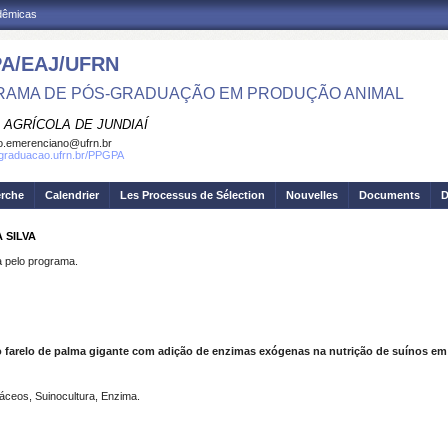
adêmicas
A/EAJ/UFRN
AMA DE PÓS-GRADUAÇÃO EM PRODUÇÃO ANIMAL
 AGRÍCOLA DE JUNDIAÍ
o.emerenciano@ufrn.br
sgraduacao.ufrn.br/PPGPA
erche
Calendrier
Les Processus de Sélection
Nouvelles
Documents
D
 SILVA
pelo programa.
o farelo de palma gigante com adição de enzimas exógenas na nutrição de suínos e
láceos, Suinocultura, Enzima.