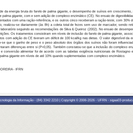
lidade da energia bruta do farelo de palma gigante, o desempenho de suínos em crescimento,
 de palma gigante, com e sem adição de complexo enzimático (CE). No ensaio de digestibilid
entados com uma ração-referência, e os outros cinco receberam a ração-teste, com 30% de 
do, realizou-se diariamente (às 8h) a coleta total de fezes sem uso de marcador, sendo r
laboratório seguindo as recomendações de Silva & Queiroz (2002). No ensaio de desempenho
ições. Os tratamentos consistiram em níveis de inclusão do farelo de palma gigante, associ
com adição do CE tiveram um déficit de 100 kcal/kg nas dietas. O valor digestível da en
u-se que o ganho de peso e o peso absoluto dos órgãos dos suínos não foram influenciado
taram diferenças entre si (P<0,05). Também constatou-se que a inclusão do complexo enzi
e conversão alimentar foi de acordo com as tabelas exigência nutricionais de Rostagno e
 palma gigante em níveis de até 10% quando suplementadas com complexo enzimático.
 MOREIRA - IFRN
cnologia da Informação - (84) 3342 2210 | Copyright © 2006-2026 - UFRN - sigaa03-produca