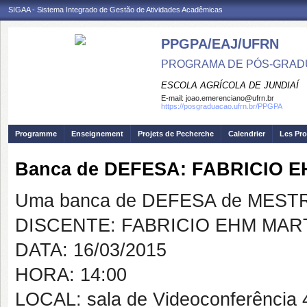
SIGAA - Sistema Integrado de Gestão de Atividades Acadêmicas
PPGPA/EAJ/UFRN
PROGRAMA DE PÓS-GRAD
ESCOLA AGRÍCOLA DE JUNDIAÍ
E-mail:
joao.emerenciano@ufrn.br
https://posgraduacao.ufrn.br/PPGPA
Programme
Enseignement
Projets de Pecherche
Calendrier
Les Pro
Banca de DEFESA: FABRICIO 
Uma banca de DEFESA de MESTRAD
DISCENTE: FABRICIO EHM MAR
DATA: 16/03/2015
HORA: 14:00
LOCAL: sala de Videoconferência