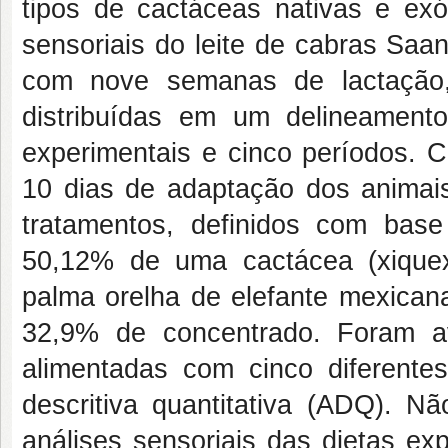
tipos de cactáceas nativas e exót
sensoriais do leite de cabras Saa
com nove semanas de lactação
distribuídas em um delineament
experimentais e cinco períodos. 
10 dias de adaptação dos animais
tratamentos, definidos com bas
50,12% de uma cactácea (xiquex
palma orelha de elefante mexican
32,9% de concentrado. Foram av
alimentadas com cinco diferente
descritiva quantitativa (ADQ). Nã
análises sensoriais das dietas e