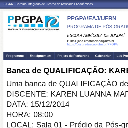
SIGAA - Sistema Integrado de Gestão de Atividades Acadêmicas
PPGPA/EAJ/UFRN
PROGRAMA DE PÓS-GRAD
ESCOLA AGRÍCOLA DE JUNDIAÍ
E-mail:
joao.emerenciano@ufrn.br
https://posgraduacao.ufrn.br/PPGPA
Programme
Enseignement
Projets de Pecherche
Calendrier
Les Pro
Banca de QUALIFICAÇÃO: KA
Uma banca de QUALIFICAÇÃO de 
DISCENTE: KAREN LUANNA MA
DATA: 15/12/2014
HORA: 08:00
LOCAL: Sala 01 - Prédio da Pós-g