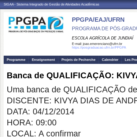
SIGAA - Sistema Integrado de Gestão de Atividades Acadêmicas
PPGPA/EAJ/UFRN
PROGRAMA DE PÓS-GRAD
ESCOLA AGRÍCOLA DE JUNDIAÍ
E-mail:
joao.emerenciano@ufrn.br
https://posgraduacao.ufrn.br/PPGPA
Programme
Enseignement
Projets de Pecherche
Calendrier
Les Pro
Banca de QUALIFICAÇÃO: KIV
Uma banca de QUALIFICAÇÃO de 
DISCENTE: KIVYA DIAS DE AN
DATA: 04/12/2014
HORA: 09:00
LOCAL: A confirmar