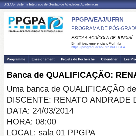
SIGAA - Sistema Integrado de Gestão de Atividades Acadêmicas
PPGPA/EAJ/UFRN
PROGRAMA DE PÓS-GRAD
ESCOLA AGRÍCOLA DE JUNDIAÍ
E-mail:
joao.emerenciano@ufrn.br
https://posgraduacao.ufrn.br/PPGPA
Programme
Enseignement
Projets de Pecherche
Calendrier
Les Pro
Banca de QUALIFICAÇÃO: RE
Uma banca de QUALIFICAÇÃO de 
DISCENTE: RENATO ANDRADE 
DATA: 24/03/2014
HORA: 08:00
LOCAL: sala 01 PPGPA