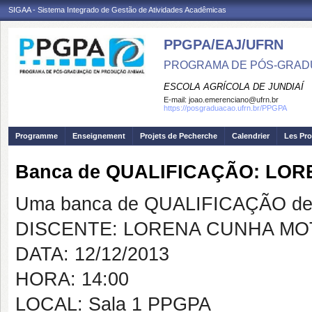
SIGAA - Sistema Integrado de Gestão de Atividades Acadêmicas
PPGPA/EAJ/UFRN
PROGRAMA DE PÓS-GRAD
ESCOLA AGRÍCOLA DE JUNDIAÍ
E-mail:
joao.emerenciano@ufrn.br
https://posgraduacao.ufrn.br/PPGPA
Programme
Enseignement
Projets de Pecherche
Calendrier
Les Pro
Banca de QUALIFICAÇÃO: LO
Uma banca de QUALIFICAÇÃO de 
DISCENTE: LORENA CUNHA MO
DATA: 12/12/2013
HORA: 14:00
LOCAL: Sala 1 PPGPA