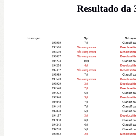
R
esultado da
Insc
rição
Npr
Situaçã
193969
7,0
Classific
193566
Não compareceu
Desclassifi
193590
Não compareceu
Desclassifi
193027
Não compareceu
Desclassifi
194273
10,0
Classific
194234
4,0
Desclassifi
192492
Não compareceu
Desclassifi
193989
7,0
Classific
193543
Não compareceu
Desclassifi
193929
3,0
Desclassifi
192540
2,0
Desclassifi
194222
6,0
Classific
193940
3,0
Desclassifi
194048
7,0
Classific
194148
7,0
Classific
192878
5,0
Classific
194157
3,0
Desclassifi
193958
6,0
Classific
194243
6,0
Classific
194270
5,0
Classific
193982
2,0
Desclassifi