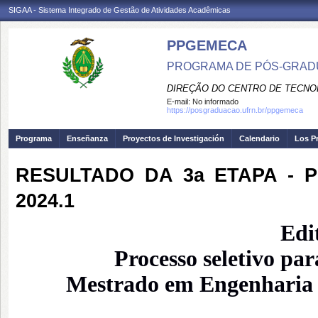
SIGAA - Sistema Integrado de Gestão de Atividades Acadêmicas
PPGEMECA
PROGRAMA DE PÓS-GRAD
DIREÇÃO DO CENTRO DE TECNO
E-mail:
No informado
https://posgraduacao.ufrn.br/ppgemeca
Programa
Enseñanza
Proyectos de Investigación
Calendario
Los P
RESULTADO DA 3a ETAPA - P
2024.1
Edi
Processo seletivo pa
Mestrado em Engenharia M