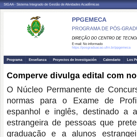
SIGAA - Sistema Integrado de Gestão de Atividades Acadêmicas
PPGEMECA
PROGRAMA DE PÓS-GRAD
DIREÇÃO DO CENTRO DE TECNO
E-mail:
No informado
https://posgraduacao.ufrn.br/ppgemeca
Programa
Enseñanza
Proyectos de Investigación
Calendario
Los P
Comperve divulga edital com no
O Núcleo Permanente de Concur
normas para o Exame de Profic
espanhol e inglês, destinado a 
estrangeira de pessoas que pret
graduação e a alunos estrangei