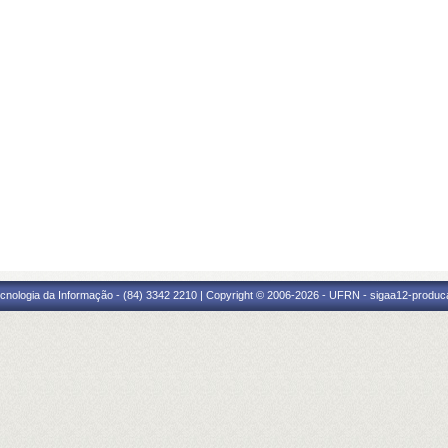
cnologia da Informação - (84) 3342 2210 | Copyright © 2006-2026 - UFRN - sigaa12-produca