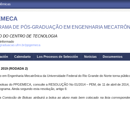
adêmicas
EMECA
AMA DE PÓS-GRADUAÇÃO EM ENGENHARIA MECATRÔN
O DO CENTRO DE TECNOLOGIA
informado
sgraduacao.ufrn.br/ppgemeca
gación
Calendario
Los Procesos de Selección
Noticias
Documentos
 2019 (RODADA 2)
m Engenharia Mecatrônica da Universidade Federal do Rio Grande do Norte torna público a
o de bolsas do PPGEMECA, consulte a RESOLUÇÃO No 01/2014 – PEM, de 11 de abril de 2014
ama. Ainda segundo esta resolução, artigo 6:
a Comissão de Bolsas atribuirá a bolsa ao aluno mais bem colocado na lista corresponden