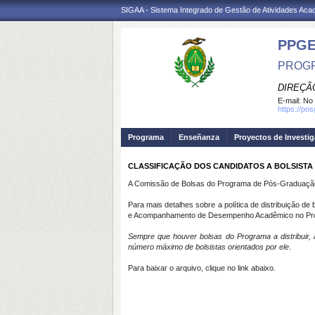
SIGAA - Sistema Integrado de Gestão de Atividades Ac
PPG
PROGR
DIREÇÃ
E-mail:
No 
https://po
Programa
Enseñanza
Proyectos de Investi
CLASSIFICAÇÃO DOS CANDIDATOS A BOLSISTA 
A Comissão de Bolsas do Programa de Pós-Graduação e
Para mais detalhes sobre a política de distribuiçã
e Acompanhamento de Desempenho Acadêmico no Progr
Sempre que houver bolsas do Programa a distribuir, 
número máximo de bolsistas orientados por ele
.
Para baixar o arquivo, clique no link abaixo.