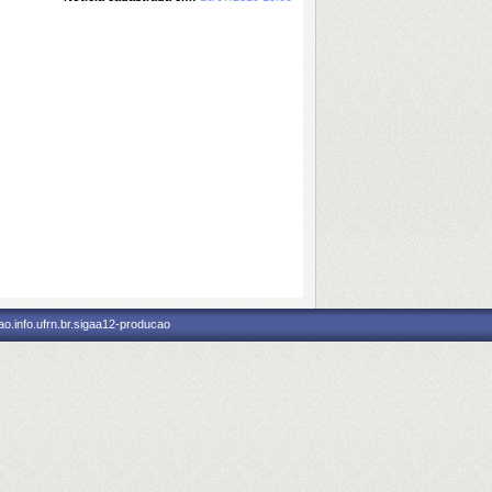
o.info.ufrn.br.sigaa12-producao