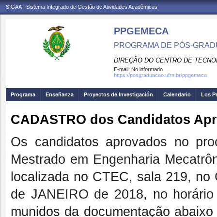
SIGAA - Sistema Integrado de Gestão de Atividades Acadêmicas
PPGEMECA
PROGRAMA DE PÓS-GRAD
DIREÇÃO DO CENTRO DE TECNO
E-mail:
No informado
https://posgraduacao.ufrn.br/ppgemeca
Programa
Enseñanza
Proyectos de Investigación
Calendario
Los P
CADASTRO dos Candidatos Apro
Os candidatos aprovados no pro
Mestrado em Engenharia Mecatrôn
localizada no CTEC, sala 219, no
de JANEIRO de 2018, no horário 
munidos da documentação abaixo (o