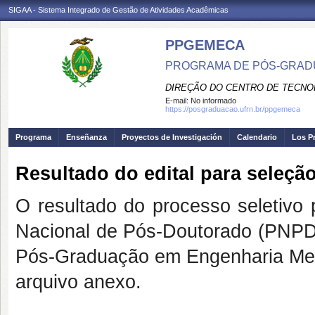
SIGAA - Sistema Integrado de Gestão de Atividades Acadêmicas
PPGEMECA
PROGRAMA DE PÓS-GRAD
DIREÇÃO DO CENTRO DE TECNO
E-mail:
No informado
https://posgraduacao.ufrn.br/ppgemeca
Programa
Enseñanza
Proyectos de Investigación
Calendario
Los P
Resultado do edital para seleçã
O resultado do processo seletivo
Nacional de Pós-Doutorado (PNPD
Pós-Graduação em Engenharia Mec
arquivo anexo.