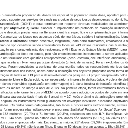
o aumento da proporção de idosos em especial da população muito idosa, apontam para a
de pouco suporte dos serviços de saúde para cuidar de seus idosos dependentes no domicílio
nsmissíveis (DCNT) e estas terminam por requerer diversas modalidades de atendimento,
eve por
objetivos: a) Geral
: elaborar e implementar um protocolo de avaliação multidimen
s e descritos previamente na literatura científica específica e complementada por inform
 Caracterizar os idosos nos aspectos sócio demográficos, saúde e institucionalização; Identi
aterial e Métodos:
estudo descritivo, longitudinal, com corte transversal, envolvendo a t
 como do tipo censitário sendo entrevistados todos os 243 idosos residentes nas 6 institui
lização para caracterização dos residentes; o Mini Exame do Estado Mental (MEEM), para i
 participação do idoso no estudo, pelo não entendimento dos instrumentos a serem aplicados.
u-se um formulário com questões antropométricas (peso, estatura, circunferência abdominal
 que aceitaram livremente participar do estudo (critério de inclusão). Foram excluídos os i
itivas. Foram convidados a participar de uma reunião todos os responsáveis técnicos das
ltidimensional dos idosos, assim como a descrição dos objetivos propostos como forma de
torização de todas as ILPI para o desenvolvimento da pesquisa. O projeto foi aprovado pe
timento Livre e Esclarecido e, se necessário, a impressão datiloscópica. A coleta de dad
por alunos voluntários (graduação em enfermagem) e 1 aluna bolsista de iniciação científic
tre os meses de março a abril de 2012). Na primeira etapa, foram entrevistados todos os
ssificados anteriormente com o MEEM, de acordo com a adoção de pontos de corte em relaç
 26 para alta escolaridade (mais de 8 anos) (n = 10). Após o término da aplicação e preench
m seguida, os instrumentos foram guardados em envelopes individuais e lacrados objetivan
ados. Os dados foram categorizados, tabulados e processados eletronicamente, através
ticas foram processadas utilizando-se o programa
Statistical Package for Social Science
o 172 mulheres (70,7%) e 71 homens (29,3%), residentes em seis ILPI filantrópicas, vi
e 79 ± 9,44 anos. Quanto ao estado civil, 124 idosos são solteiros (51,0%), 66 viúvos (
dos como empregos informais. Entretanto, a maioria, 217 idosos (89,3%) é aposentada. Em
98 idosas (40,3%) não tiveram filhos. Enquanto 50 idosas tiveram apenas 1 filho (20,6%); 19