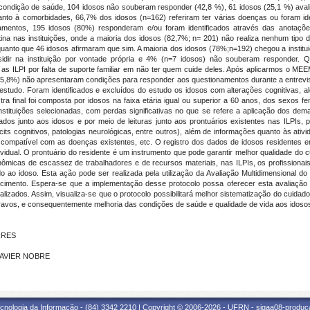
 condição de saúde, 104 idosos não souberam responder (42,8 %), 61 idosos (25,1 %) ava
to à comorbidades, 66,7% dos idosos (n=162) referiram ter várias doenças ou foram iden
entos, 195 idosos (80%) responderam e/ou foram identificados através das anotaçõ
otina nas instituições, onde a maioria dos idosos (82,7%; n= 201) não realiza nenhum tipo
nquanto que 46 idosos afirmaram que sim. A maioria dos idosos (78%;n=192) chegou a institu
dir na instituição por vontade própria e 4% (n=7 idosos) não souberam responder.
s as ILPI por falta de suporte familiar em não ter quem cuide deles. Após aplicarmos o MEE
 (35,8%) não apresentaram condições para responder aos questionamentos durante a entrevist
o estudo. Foram identificados e excluídos do estudo os idosos com alterações cognitivas
ra final foi composta por idosos na faixa etária igual ou superior a 60 anos, dos sexos f
stituições selecionadas, com perdas significativas no que se refere a aplicação dos dema
dos junto aos idosos e por meio de leituras junto aos prontuários existentes nas ILPIs, 
s cognitivos, patologias neurológicas, entre outros), além de informações quanto às ativi
 compatível com as doenças existentes, etc. O registro dos dados de idosos residentes e
idual. O prontuário do residente é um instrumento que pode garantir melhor qualidade do 
econômicas de escassez de trabalhadores e de recursos materiais, nas ILPIs, os profissi
tado ao idoso. Esta ação pode ser realizada pela utilização da Avaliação Multidimensional 
cimento. Espera-se que a implementação desse protocolo possa oferecer esta avaliação 
lizados. Assim, visualiza-se que o protocolo possibilitará melhor sistematização do cuidad
vos, e consequentemente melhoria das condições de saúde e qualidade de vida aos idosos 
RRES
 XAVIER NOBRE
cnologia da Informação - (84) 3342 2210 | Copyright © 2006-2026 - UFRN - sigaa08-produca