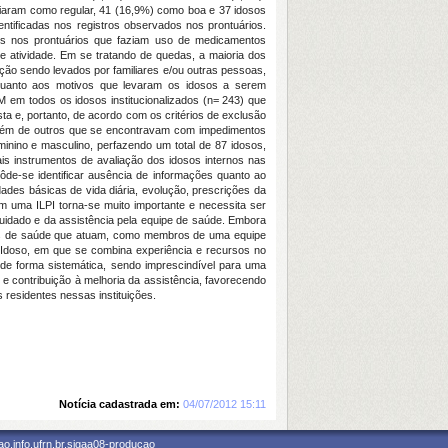
liaram como regular, 41 (16,9%) como boa e 37 idosos
tificadas nos registros observados nos prontuários.
es nos prontuários que faziam uso de medicamentos
 de atividade. Em se tratando de quedas, a maioria dos
ição sendo levados por familiares e/ou outras pessoas,
 Quanto aos motivos que levaram os idosos a serem
M em todos os idosos institucionalizados (n= 243) que
a e, portanto, de acordo com os critérios de exclusão
, além de outros que se encontravam com impedimentos
eminino e masculino, perfazendo um total de 87 idosos,
is instrumentos de avaliação dos idosos internos nas
pôde-se identificar ausência de informações quanto ao
dades básicas de vida diária, evolução, prescrições da
m uma ILPI torna-se muito importante e necessita ser
cuidado e da assistência pela equipe de saúde. Embora
onais de saúde que atuam, como membros de uma equipe
do Idoso, em que se combina experiência e recursos no
de forma sistemática, sendo imprescindível para uma
o e contribuição à melhoria da assistência, favorecendo
residentes nessas instituições.
Notícia cadastrada em:
04/07/2012 15:11
o.info.ufrn.br.sigaa08-producao