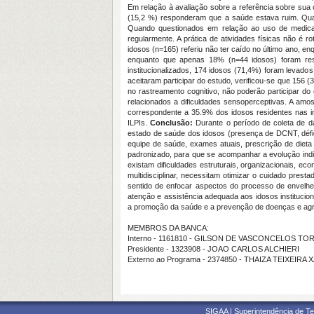
Em relação à avaliação sobre a referência sobre sua
(15,2 %) responderam que a saúde estava ruim. Quan
Quando questionados em relação ao uso de medicam
regularmente. A prática de atividades físicas não é r
idosos (n=165) referiu não ter caído no último ano, e
enquanto que apenas 18% (n=44 idosos) foram resi
institucionalizados, 174 idosos (71,4%) foram levado
aceitaram participar do estudo, verificou-se que 156
no rastreamento cognitivo, não poderão participar d
relacionados a dificuldades sensoperceptivas. A amost
correspondente a 35.9% dos idosos residentes nas in
ILPIs.
Conclusão:
Durante o período de coleta de da
estado de saúde dos idosos (presença de DCNT, déficit
equipe de saúde, exames atuais, prescrição de dieta
padronizado, para que se acompanhar a evolução indiv
existam dificuldades estruturais, organizacionais, 
multidisciplinar, necessitam otimizar o cuidado pres
sentido de enfocar aspectos do processo de envelhe
atenção e assistência adequada aos idosos instituciona
a promoção da saúde e a prevenção de doenças e agra
MEMBROS DA BANCA:
Interno - 1161810 - GILSON DE VASCONCELOS TO
Presidente - 1323908 - JOAO CARLOS ALCHIERI
Externo ao Programa - 2374850 - THAIZA TEIXEIRA
SIGAA | Superintendência de Te