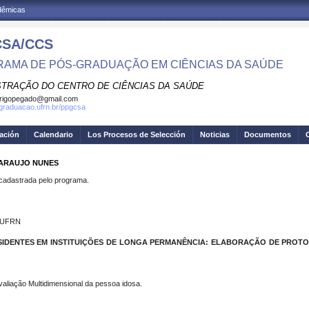
adêmicas
SA/CCS
AMA DE PÓS-GRADUAÇÃO EM CIÊNCIAS DA SAÚDE
STRAÇÃO DO CENTRO DE CIÊNCIAS DA SAÚDE
rigopegado@gmail.com
sgraduacao.ufrn.br/ppgcsa
gación
Calendario
Los Procesos de Selección
Noticias
Documentos
E ARAUJO NUNES
dastrada pelo programa.
- UFRN
SIDENTES EM INSTITUIÇÕES DE LONGA PERMANÊNCIA: ELABORAÇÃO DE PROTO
valiação Multidimensional da pessoa idosa.