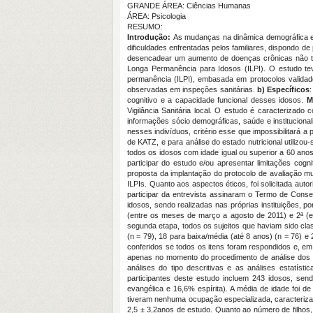
GRANDE ÁREA: Ciências Humanas
ÁREA: Psicologia
RESUMO:
Introdução:
As mudanças na dinâmica demográfica e 
dificuldades enfrentadas pelos familiares, dispondo 
desencadear um aumento de doenças crônicas não tra
Longa Permanência para Idosos (ILPI). O estudo t
permanência (ILPI), embasada em protocolos validado
observadas em inspeções sanitárias.
b) Específicos
:
cognitivo e a capacidade funcional desses idosos.
M
Vigilância Sanitária local. O estudo é caracterizado
informações sócio demográficas, saúde e instituciona
nesses indivíduos, critério esse que impossibilitará a
de KATZ, e para análise do estado nutricional utilizo
todos os idosos com idade igual ou superior a 60 anos
participar do estudo e/ou apresentar limitações cogn
proposta da implantação do protocolo de avaliação mu
ILPIs. Quanto aos aspectos éticos, foi solicitada au
participar da entrevista assinaram o Termo de Consen
idosos, sendo realizadas nas próprias instituições, 
(entre os meses de março a agosto de 2011) e 2ª (en
segunda etapa, todos os sujeitos que haviam sido cla
(n = 79), 18 para baixa/média (até 8 anos) (n = 76) e
conferidos se todos os itens foram respondidos e, e
apenas no momento do procedimento de análise dos d
análises do tipo descritivas e as análises estatís
participantes deste estudo incluem 243 idosos, send
evangélica e 16,6% espírita). A média de idade foi d
tiveram nenhuma ocupação especializada, caracteriza
2,5 ± 3,2anos de estudo. Quanto ao número de filhos, 