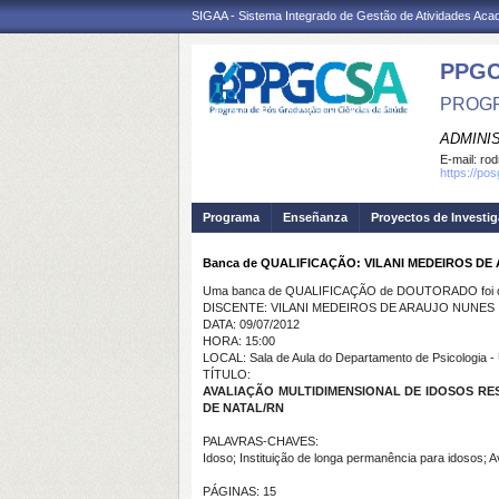
SIGAA - Sistema Integrado de Gestão de Atividades Ac
PPGC
PROGR
ADMINI
E-mail:
rod
https://po
Programa
Enseñanza
Proyectos de Investi
Banca de QUALIFICAÇÃO: VILANI MEDEIROS D
Uma banca de QUALIFICAÇÃO de DOUTORADO foi ca
DISCENTE: VILANI MEDEIROS DE ARAUJO NUNES
DATA: 09/07/2012
HORA: 15:00
LOCAL: Sala de Aula do Departamento de Psicologia 
TÍTULO:
AVALIAÇÃO MULTIDIMENSIONAL DE IDOSOS RE
DE NATAL/RN
PALAVRAS-CHAVES:
Idoso; Instituição de longa permanência para idosos; A
PÁGINAS: 15