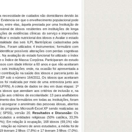
 necessidade de cuidados não domiciliares devido às
. Evidencia-se que o envelhecimento populacional pode
 entre elas, àquela prestada por uma Instituição de
sional de idosos residentes em instituições de longa
ações de evidências clínicas do serviço e impressões
ficar o estado nutricional dos idosos e Avaliar o estado
otalidade das seis ILPI, filantrópicas cadastradas pela
ções. Foram utilizados 4 instrumentos: formulário com
dentificar possíveis alterações com perdas cognitivas
 Na avaliação do estado funcional foi utilizado o índex
) e o Índice de Massa Corpórea. Participaram do estudo
dosos com idade inferior a 60 anos e que não aceitaram
 seis instituições onde, na ocasião foi apresentada a
 contribuição na saúde dos idosos e parceria junto às
lo CEP sob o número 164/2011. Os idosos que aceitaram
os foi realizada por meio de uma entrevista junto aos
a (UFRN). A coleta de dados se deu em duas etapas: 1ª
 idosos que atendiam aos critérios de inclusão e, na
ão aos critérios de escolaridade: 13 para analfabetos
imento dos formulários em todas as instituições, foram
do assegurar o anonimato das pessoas idosas, abertos
 do programa Microsoft-Excel XP sendo realizadas as
s
( SPSS), versão 20.
Resultados e Discussão:
Os
nculados a entidades religiosas (50% católica, 33,3%
27,0%); Em relação à ocupação, 168 idosos (69,1%) não
 relação ao número de anos estudados, a média foi de
 tiveram 2 filhos (7,8%) e 17 tiveram 3 filhos (7,0%).