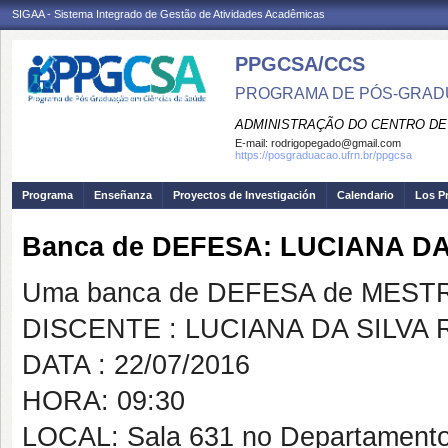
SIGAA - Sistema Integrado de Gestão de Atividades Acadêmicas
PPGCSA/CCS
PROGRAMA DE PÓS-GRADU
ADMINISTRAÇÃO DO CENTRO DE
E-mail:
rodrigopegado@gmail.com
https://posgraduacao.ufrn.br/ppgcsa
Programa
Enseñanza
Proyectos de Investigación
Calendario
Los P
Banca de DEFESA: LUCIANA D
Uma banca de DEFESA de MESTRAD
DISCENTE : LUCIANA DA SILV
DATA : 22/07/2016
HORA: 09:30
LOCAL: Sala 631 no Departamento 