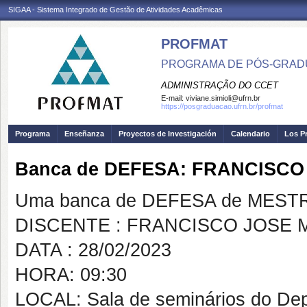
SIGAA - Sistema Integrado de Gestão de Atividades Acadêmicas
PROFMAT
PROGRAMA DE PÓS-GRADU
ADMINISTRAÇÃO DO CCET
E-mail:
viviane.simioli@ufrn.br
https://posgraduacao.ufrn.br/profmat
Programa
Enseñanza
Proyectos de Investigación
Calendario
Los P
Banca de DEFESA: FRANCISCO
Uma banca de DEFESA de MESTRAD
DISCENTE : FRANCISCO JOSE 
DATA : 28/02/2023
HORA: 09:30
LOCAL: Sala de seminários do De