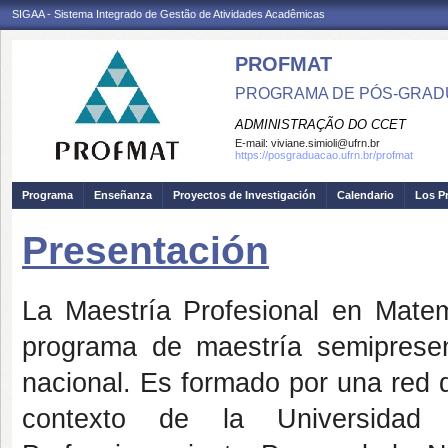
SIGAA - Sistema Integrado de Gestão de Atividades Acadêmicas
PROFMAT
PROGRAMA DE PÓS-GRADU
ADMINISTRAÇÃO DO CCET
E-mail:
viviane.simioli@ufrn.br
https://posgraduacao.ufrn.br/profmat
Programa
Enseñanza
Proyectos de Investigación
Calendario
Los P
Presentación
La Maestría Profesional en Mat
programa de maestría semipresen
nacional. Es formado por una red 
contexto de la Universidad