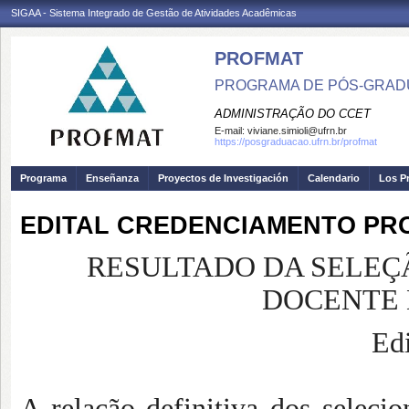
SIGAA - Sistema Integrado de Gestão de Atividades Acadêmicas
PROFMAT
PROGRAMA DE PÓS-GRADU
ADMINISTRAÇÃO DO CCET
E-mail:
viviane.simioli@ufrn.br
https://posgraduacao.ufrn.br/profmat
Programa
Enseñanza
Proyectos de Investigación
Calendario
Los P
EDITAL CREDENCIAMENTO PR
RESULTADO DA SELEÇ
DOCENTE 
Edi
A relação definitiva dos seleci