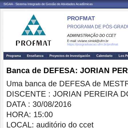
SIGAA - Sistema Integrado de Gestão de Atividades Acadêmicas
PROFMAT
PROGRAMA DE PÓS-GRADU
ADMINISTRAÇÃO DO CCET
E-mail:
viviane.simioli@ufrn.br
https://posgraduacao.ufrn.br/profmat
Programa
Enseñanza
Proyectos de Investigación
Calendario
Los P
Banca de DEFESA: JORIAN PE
Uma banca de DEFESA de MESTRAD
DISCENTE : JORIAN PEREIRA 
DATA : 30/08/2016
HORA: 15:00
LOCAL: auditório do ccet