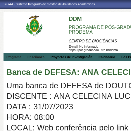
SIGAA - Sistema Integrado de Gestão de Atividades Acadêmicas
DDM
PROGRAMA DE PÓS-GRADU
PRODEMA
CENTRO DE BIOCIÊNCIAS
E-mail:
No informado
https://posgraduacao.ufrn.br/ddma
Programa
Enseñanza
Proyectos de Investigación
Calendario
Los P
Banca de DEFESA: ANA CELE
Uma banca de DEFESA de DOUTOR
DISCENTE : ANA CELECINA LU
DATA : 31/07/2023
HORA: 08:00
LOCAL: Web conferência pelo link 