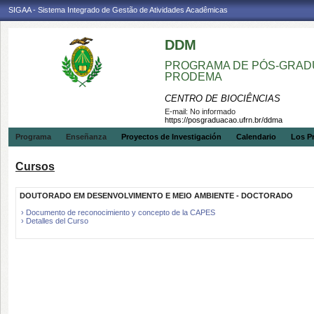
SIGAA - Sistema Integrado de Gestão de Atividades Acadêmicas
DDM
PROGRAMA DE PÓS-GRADU
PRODEMA
CENTRO DE BIOCIÊNCIAS
E-mail:
No informado
https://posgraduacao.ufrn.br/ddma
Programa
Enseñanza
Proyectos de Investigación
Calendario
Los P
Cursos
DOUTORADO EM DESENVOLVIMENTO E MEIO AMBIENTE - DOCTORADO
› Documento de reconocimiento y concepto de la CAPES
› Detalles del Curso