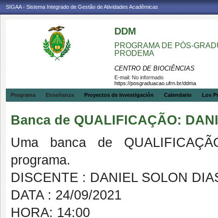
SIGAA - Sistema Integrado de Gestão de Atividades Acadêmicas
DDM
PROGRAMA DE PÓS-GRADU
PRODEMA
CENTRO DE BIOCIÊNCIAS
E-mail:
No informado
https://posgraduacao.ufrn.br/ddma
Programa
Enseñanza
Proyectos de Investigación
Calendario
Los P
Banca de QUALIFICAÇÃO: DAN
Uma banca de QUALIFICAÇÃO
programa.
DISCENTE : DANIEL SOLON DIA
DATA : 24/09/2021
HORA: 14:00