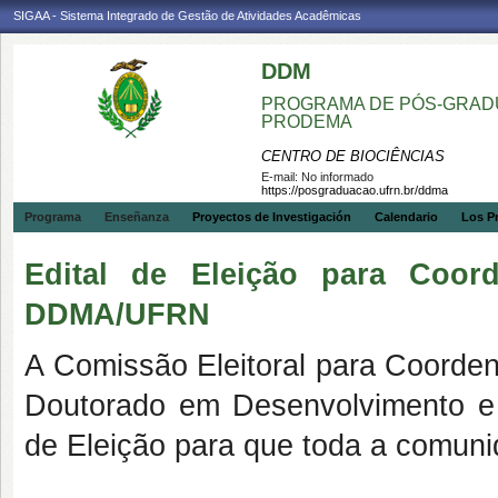
SIGAA - Sistema Integrado de Gestão de Atividades Acadêmicas
DDM
PROGRAMA DE PÓS-GRADU
PRODEMA
CENTRO DE BIOCIÊNCIAS
E-mail:
No informado
https://posgraduacao.ufrn.br/ddma
Programa
Enseñanza
Proyectos de Investigación
Calendario
Los P
Edital de Eleição para Coor
DDMA/UFRN
A Comissão Eleitoral para Coorde
Doutorado em Desenvolvimento e 
de Eleição para que toda a comun