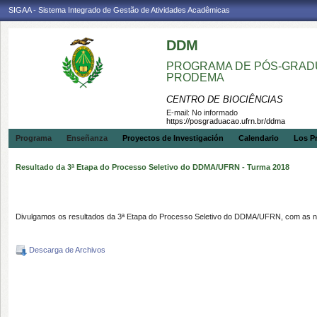
SIGAA - Sistema Integrado de Gestão de Atividades Acadêmicas
DDM
PROGRAMA DE PÓS-GRADU
PRODEMA
CENTRO DE BIOCIÊNCIAS
E-mail:
No informado
https://posgraduacao.ufrn.br/ddma
Programa
Enseñanza
Proyectos de Investigación
Calendario
Los P
Resultado da 3ª Etapa do Processo Seletivo do DDMA/UFRN - Turma 2018
Divulgamos os resultados da 3ª Etapa do Processo Seletivo do DDMA/UFRN, com as not
Descarga de Archivos