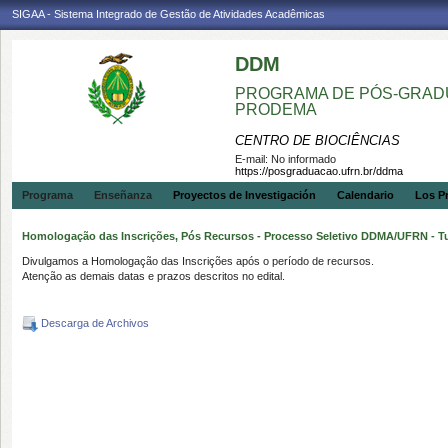
SIGAA - Sistema Integrado de Gestão de Atividades Acadêmicas
DDM
PROGRAMA DE PÓS-GRADU
PRODEMA
CENTRO DE BIOCIÊNCIAS
E-mail:
No informado
https://posgraduacao.ufrn.br/ddma
Programa
Enseñanza
Proyectos de Investigación
Calendario
Los P
Homologação das Inscrições, Pós Recursos - Processo Seletivo DDMA/UFRN - T
Divulgamos a Homologação das Inscrições após o período de recursos.
Atenção as demais datas e prazos descritos no edital.
Descarga de Archivos