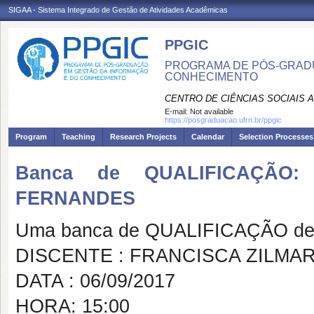
SIGAA - Sistema Integrado de Gestão de Atividades Acadêmicas
PPGIC
PROGRAMA DE PÓS-GRAD
CONHECIMENTO
CENTRO DE CIÊNCIAS SOCIAIS 
E-mail:
Not available
https://posgraduacao.ufrn.br/ppgic
Program
Teaching
Research Projects
Calendar
Selection Processes
Banca de QUALIFICAÇÃO:
FERNANDES
Uma banca de QUALIFICAÇÃO de 
DISCENTE : FRANCISCA ZILMA
DATA : 06/09/2017
HORA: 15:00