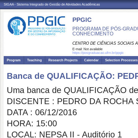
SIGAA - Sistema Integrado de Gestão de Atividades Acadêmicas
PPGIC
PROGRAMA DE PÓS-GRAD
CONHECIMENTO
CENTRO DE CIÊNCIAS SOCIAIS 
E-mail:
Not available
https://posgraduacao.ufrn.br/ppgic
Program
Teaching
Research Projects
Calendar
Selection Processes
Banca de QUALIFICAÇÃO: PE
Uma banca de QUALIFICAÇÃO de 
DISCENTE : PEDRO DA ROCHA
DATA : 06/12/2016
HORA: 15:00
LOCAL: NEPSA II - Auditório 1