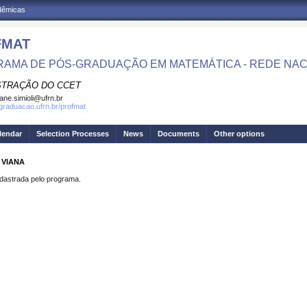
adêmicas
FMAT
AMA DE PÓS-GRADUAÇÃO EM MATEMÁTICA - REDE NAC
STRAÇÃO DO CCET
iane.simioli@ufrn.br
sgraduacao.ufrn.br/profmat
lendar
Selection Processes
News
Documents
Other options
 VIANA
strada pelo programa.