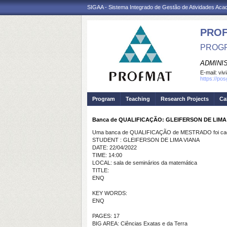
SIGAA - Sistema Integrado de Gestão de Atividades Ac
PRO
PROGR
ADMINI
E-mail:
viv
https://po
Program
Teaching
Research Projects
Ca
Banca de QUALIFICAÇÃO: GLEIFERSON DE LIMA
Uma banca de QUALIFICAÇÃO de MESTRADO foi cada
STUDENT : GLEIFERSON DE LIMA VIANA
DATE: 22/04/2022
TIME: 14:00
LOCAL: sala de seminários da matemática
TITLE:
ENQ
KEY WORDS:
ENQ
PAGES: 17
BIG AREA: Ciências Exatas e da Terra