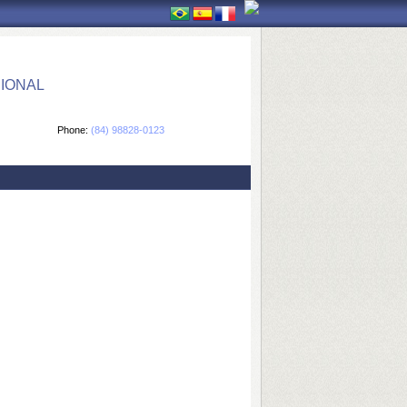
IONAL
Phone:
(84) 98828-0123