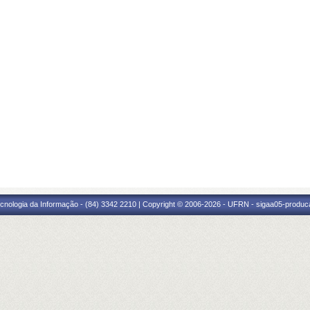
cnologia da Informação - (84) 3342 2210 | Copyright © 2006-2026 - UFRN - sigaa05-produca