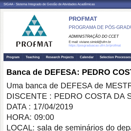
SIGAA - Sistema Integrado de Gestão de Atividades Acadêmicas
PROFMAT
PROGRAMA DE PÓS-GRADU
ADMINISTRAÇÃO DO CCET
E-mail:
viviane.simioli@ufrn.br
https://posgraduacao.ufrn.br/profmat
Program
Teaching
Research Projects
Calendar
Selection Processes
Banca de DEFESA: PEDRO COS
Uma banca de DEFESA de MESTRAD
DISCENTE : PEDRO COSTA DA S
DATA : 17/04/2019
HORA: 09:00
LOCAL: sala de seminários do dep