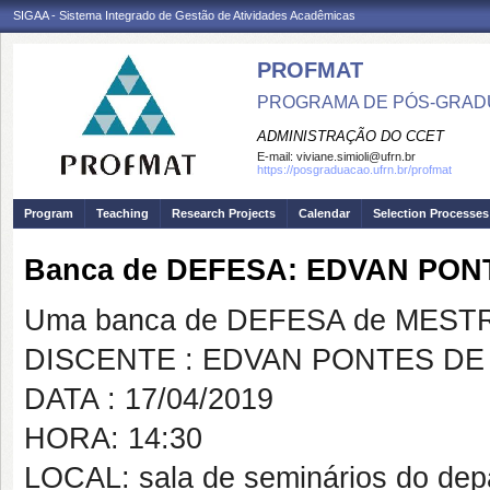
SIGAA - Sistema Integrado de Gestão de Atividades Acadêmicas
PROFMAT
PROGRAMA DE PÓS-GRADU
ADMINISTRAÇÃO DO CCET
E-mail:
viviane.simioli@ufrn.br
https://posgraduacao.ufrn.br/profmat
Program
Teaching
Research Projects
Calendar
Selection Processes
Banca de DEFESA: EDVAN PON
Uma banca de DEFESA de MESTRAD
DISCENTE : EDVAN PONTES DE
DATA : 17/04/2019
HORA: 14:30
LOCAL: sala de seminários do dep