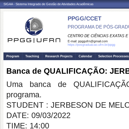
SIGAA - Sistema Integrado de Gestão de Atividades Acadêmicas
PPGG/CCET
PROGRAMA DE PÓS-GRADU
CENTRO DE CIÊNCIAS EXATAS E
E-mail:
ppggufrn@gmail.com
https://posgraduacao.ufrn.br/ppgg
Program
Teaching
Research Projects
Calendar
Selection Processes
Banca de QUALIFICAÇÃO: JE
Uma banca de QUALIFICAÇÃO
programa.
STUDENT : JERBESON DE MEL
DATE: 09/03/2022
TIME: 14:00