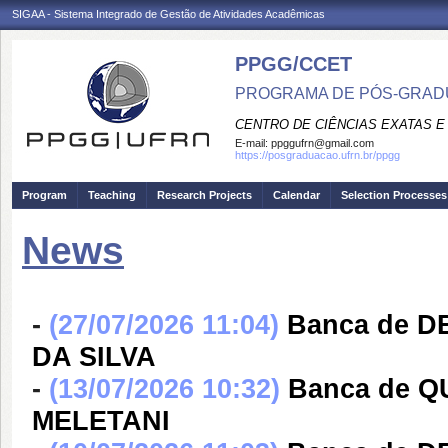
SIGAA - Sistema Integrado de Gestão de Atividades Acadêmicas
PPGG/CCET
PROGRAMA DE PÓS-GRADU
CENTRO DE CIÊNCIAS EXATAS E
E-mail:
ppggufrn@gmail.com
https://posgraduacao.ufrn.br/ppgg
Program
Teaching
Research Projects
Calendar
Selection Processes
News
-
(27/07/2026 11:04)
Banca de 
DA SILVA
-
(13/07/2026 10:32)
Banca de 
MELETANI