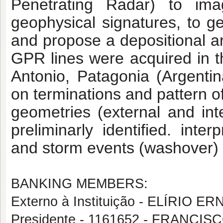
Penetrating Radar) to ima
geophysical signatures, to ge
and propose a depositional ar
GPR lines were acquired in 
Antonio, Patagonia (Argent
on terminations and pattern of
geometries (external and int
preliminarly identified. inte
and storm events (washover) 
BANKING MEMBERS:
Externo à Instituição - ELÍRIO
Presidente - 1161652 - FRANCI