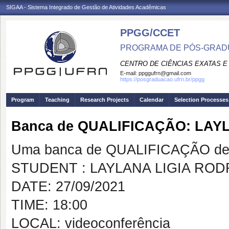
SIGAA - Sistema Integrado de Gestão de Atividades Acadêmicas
PPGG/CCET
PROGRAMA DE PÓS-GRADU
CENTRO DE CIÊNCIAS EXATAS E
E-mail:
ppggufrn@gmail.com
https://posgraduacao.ufrn.br/ppgg
Program
Teaching
Research Projects
Calendar
Selection Processes
Banca de QUALIFICAÇÃO: LAY
Uma banca de QUALIFICAÇÃO de 
STUDENT : LAYLANA LIGIA RO
DATE: 27/09/2021
TIME: 18:00
LOCAL: videoconferência