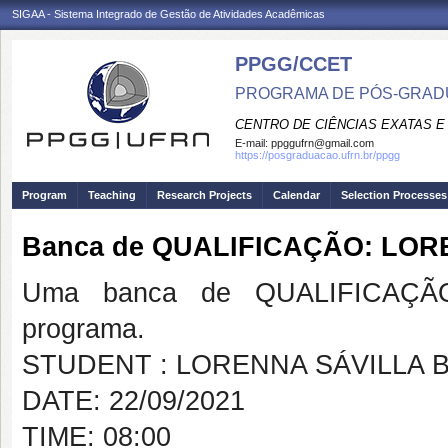
SIGAA - Sistema Integrado de Gestão de Atividades Acadêmicas
PPGG/CCET
PROGRAMA DE PÓS-GRADU
CENTRO DE CIÊNCIAS EXATAS E
E-mail:
ppggufrn@gmail.com
https://posgraduacao.ufrn.br/ppgg
Program
Teaching
Research Projects
Calendar
Selection Processes
Banca de QUALIFICAÇÃO: LOR
Uma banca de QUALIFICAÇÃO
programa.
STUDENT : LORENNA SÁVILLA B
DATE: 22/09/2021
TIME: 08:00