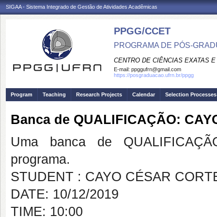
SIGAA - Sistema Integrado de Gestão de Atividades Acadêmicas
PPGG/CCET
PROGRAMA DE PÓS-GRADU
CENTRO DE CIÊNCIAS EXATAS E
E-mail:
ppggufrn@gmail.com
https://posgraduacao.ufrn.br/ppgg
Program
Teaching
Research Projects
Calendar
Selection Processes
Banca de QUALIFICAÇÃO: CA
Uma banca de QUALIFICAÇÃO
programa.
STUDENT : CAYO CÉSAR CORT
DATE: 10/12/2019
TIME: 10:00