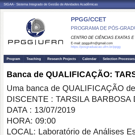
SIGAA - Sistema Integrado de Gestão de Atividades Acadêmicas
PPGG/CCET
PROGRAMA DE PÓS-GRADU
CENTRO DE CIÊNCIAS EXATAS E
E-mail:
ppggufrn@gmail.com
https://posgraduacao.ufrn.br/ppgg
Program
Teaching
Research Projects
Calendar
Selection Processes
Banca de QUALIFICAÇÃO: TA
Uma banca de QUALIFICAÇÃO de 
DISCENTE : TARSILA BARBOSA
DATA : 13/07/2019
HORA: 09:00
LOCAL: Laboratório de Análises Est