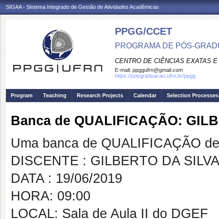
SIGAA - Sistema Integrado de Gestão de Atividades Acadêmicas
PPGG/CCET
PROGRAMA DE PÓS-GRADU
CENTRO DE CIÊNCIAS EXATAS E
E-mail:
ppggufrn@gmail.com
https://posgraduacao.ufrn.br/ppgg
Program
Teaching
Research Projects
Calendar
Selection Processes
Banca de QUALIFICAÇÃO: GILB
Uma banca de QUALIFICAÇÃO de 
DISCENTE : GILBERTO DA SILV
DATA : 19/06/2019
HORA: 09:00
LOCAL: Sala de Aula II do DGEF