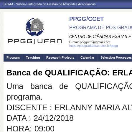
SIGAA - Sistema Integrado de Gestão de Atividades Acadêmicas
PPGG/CCET
PROGRAMA DE PÓS-GRADU
CENTRO DE CIÊNCIAS EXATAS E
E-mail:
ppggufrn@gmail.com
https://posgraduacao.ufrn.br/ppgg
Program
Teaching
Research Projects
Calendar
Selection Processes
Banca de QUALIFICAÇÃO: ERL
Uma banca de QUALIFICAÇÃO
programa.
DISCENTE : ERLANNY MARIA A
DATA : 24/12/2018
HORA: 09:00