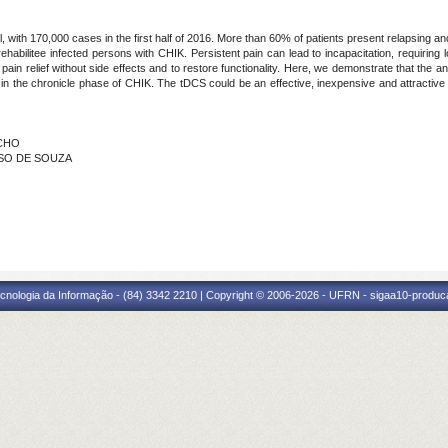
, with 170,000 cases in the first half of 2016. More than 60% of patients present relapsing and re
rehabilitee infected persons with CHIK. Persistent pain can lead to incapacitation, requirin
n relief without side effects and to restore functionality. Here, we demonstrate that the an
 in the chronicle phase of CHIK. The tDCS could be an effective, inexpensive and attractive
ACHO
OSO DE SOUZA
cnologia da Informação - (84) 3342 2210 | Copyright © 2006-2026 - UFRN - sigaa10-produca