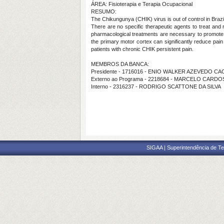
ÁREA: Fisioterapia e Terapia Ocupacional
RESUMO:
The
Chikungunya (CHIK) virus is out of control in Brazil
There are no specific therapeutic agents to treat and 
pharmacological treatments are necessary to promote pai
the primary motor cortex can significantly reduce pain
patients with chronic CHIK persistent pain.
MEMBROS DA BANCA:
Presidente - 1716016 - ENIO WALKER AZEVEDO C
Externo ao Programa - 2218684 - MARCELO CARD
Interno - 2316237 - RODRIGO SCATTONE DA SILVA
SIGAA | Superintendência de Te