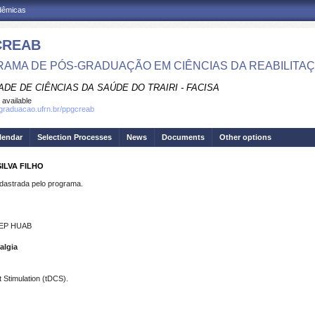
adêmicas
CREAB
AMA DE PÓS-GRADUAÇÃO EM CIÊNCIAS DA REABILITA
DE DE CIÊNCIAS DA SAÚDE DO TRAIRI - FACISA
 available
sgraduacao.ufrn.br/ppgcreab
lendar
Selection Processes
News
Documents
Other options
ILVA FILHO
strada pelo programa.
 GEP HUAB
algia
 Stimulation (tDCS).