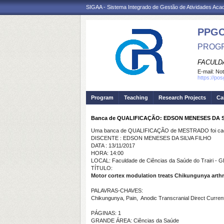
SIGAA - Sistema Integrado de Gestão de Atividades Ac
PPG
PROGR
FACULDA
E-mail:
Not
https://po
Program
Teaching
Research Projects
Ca
Banca de QUALIFICAÇÃO: EDSON MENESES DA S
Uma banca de QUALIFICAÇÃO de MESTRADO foi cada
DISCENTE : EDSON MENESES DA SILVA FILHO
DATA : 13/11/2017
HORA: 14:00
LOCAL: Faculdade de Ciências da Saúde do Trairi -
TÍTULO:
Motor cortex modulation treats Chikungunya arthr
PALAVRAS-CHAVES:
Chikungunya, Pain, Anodic Transcranial Direct Current
PÁGINAS: 1
GRANDE ÁREA: Ciências da Saúde