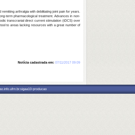
mitting arthralgia with debilitating joint pain for years.
g long-term pharmacological treatment. Advances in non-
odic transcranial direct current stimulation (tDCS) over
 tool to areas lacking resources with a great number of
Notícia cadastrada em:
07/11/2017 09:09
o.info.ufrn.br.sigaa10-producao