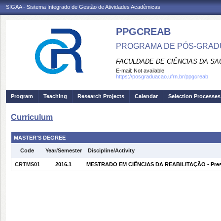
SIGAA - Sistema Integrado de Gestão de Atividades Acadêmicas
PPGCREAB
PROGRAMA DE PÓS-GRADU
FACULDADE DE CIÊNCIAS DA SAÚ
E-mail:
Not available
https://posgraduacao.ufrn.br/ppgcreab
Program
Teaching
Research Projects
Calendar
Selection Processes
Curriculum
MASTER'S DEGREE
Code
Year/Semester
Discipline/Activity
CRTMS01
2016.1
MESTRADO EM CIÊNCIAS DA REABILITAÇÃO - Pres