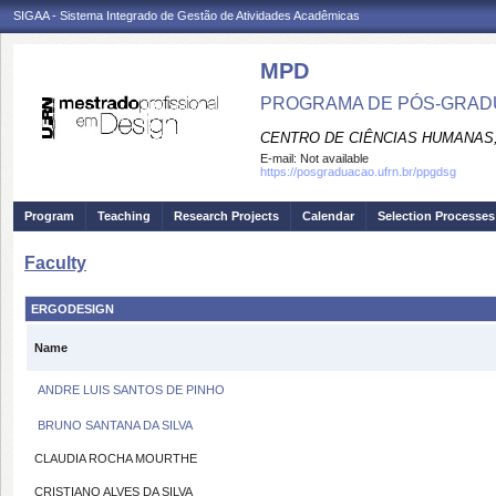
SIGAA - Sistema Integrado de Gestão de Atividades Acadêmicas
MPD
PROGRAMA DE PÓS-GRAD
CENTRO DE CIÊNCIAS HUMANAS,
E-mail:
Not available
https://posgraduacao.ufrn.br/ppgdsg
Program
Teaching
Research Projects
Calendar
Selection Processes
Faculty
ERGODESIGN
Name
ANDRE LUIS SANTOS DE PINHO
BRUNO SANTANA DA SILVA
CLAUDIA ROCHA MOURTHE
CRISTIANO ALVES DA SILVA