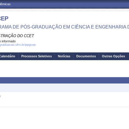
adêmicas
CEP
AMA DE PÓS-GRADUAÇÃO EM CIÊNCIA E ENGENHARIA 
STRAÇÃO DO CCET
 informado
sgraduacao.ufrn.br/ppgcep
Calendário
Processos Seletivos
Notícias
Documentos
Outras Opções
)