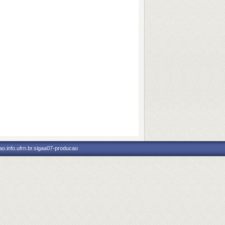
o.info.ufrn.br.sigaa07-producao