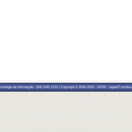
cnologia da Informação - (84) 3342 2210 | Copyright © 2006-2026 - UFRN - sigaa07-produca