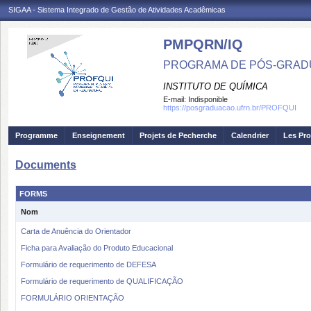
SIGAA - Sistema Integrado de Gestão de Atividades Acadêmicas
PMPQRN/IQ
PROGRAMA DE PÓS-GRADU
INSTITUTO DE QUÍMICA
E-mail:
Indisponible
https://posgraduacao.ufrn.br/PROFQUI
Programme
Enseignement
Projets de Pecherche
Calendrier
Les Pro
Documents
FORMS
Nom
Carta de Anuência do Orientador
Ficha para Avaliação do Produto Educacional
Formulário de requerimento de DEFESA
Formulário de requerimento de QUALIFICAÇÃO
FORMULÁRIO ORIENTAÇÃO